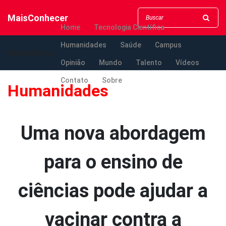
MaisConhecer
Home
Tecnologia Científica
Humanidades
Saúde
Campus
MaisConhecer
Opinião
Mundo
Talento
Vídeos
Contato
Sobre
Humanidades
Uma nova abordagem
para o ensino de
ciências pode ajudar a
vacinar contra a