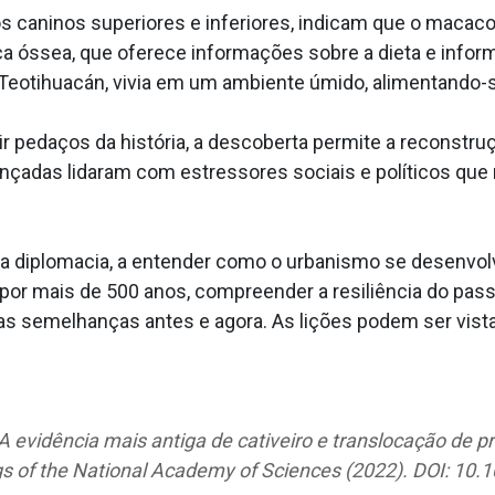
os caninos superiores e inferiores, indicam que o maca
ica óssea, que oferece informações sobre a dieta e info
 Teotihuacán, vivia em um ambiente úmido, alimentando-s
ir pedaços da história, a descoberta permite a reconstru
adas lidaram com estressores sociais e políticos que 
da diplomacia, a entender como o urbanismo se desenvolv
or mais de 500 anos, compreender a resiliência do pass
tas semelhanças antes e agora. As lições podem ser vi
 evidência mais antiga de cativeiro e translocação de p
gs of the National Academy of Sciences (2022). DOI: 1