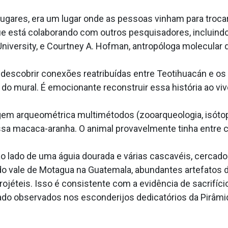
ugares, era um lugar onde as pessoas vinham para trocar
ue está colaborando com outros pesquisadores, incluind
University, e Courtney A. Hofman, antropóloga molecular 
descobrir conexões reatribuídas entre Teotihuacán e os
 do mural. É emocionante reconstruir essa história ao viv
m arqueométrica multimétodos (zooarqueologia, isótopo
dessa macaca-aranha. O animal provavelmente tinha entre
 lado de uma águia dourada e várias cascavéis, cercados
 do vale de Motagua na Guatemala, abundantes artefatos
rojéteis. Isso é consistente com a evidência de sacrifíc
tado observados nos esconderijos dedicatórios da Pirâmid