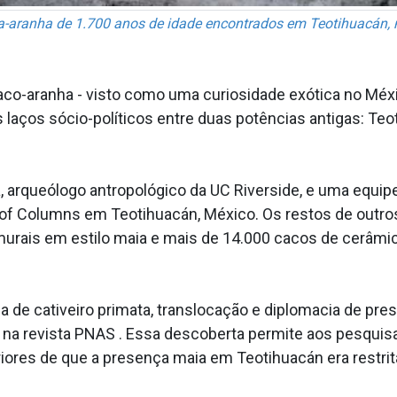
-aranha de 1.700 anos de idade encontrados em Teotihuacán, 
o-aranha - visto como uma curiosidade exótica no Méxi
laços sócio-políticos entre duas potências antigas: Te
, arqueólogo antropológico da UC Riverside, e uma equip
f Columns em Teotihuacán, México. Os restos de outr
urais em estilo maia e mais de 14.000 cacos de cerâmi
a de cativeiro primata, translocação e diplomacia de pre
na revista PNAS . Essa descoberta permite aos pesquisa
riores de que a presença maia em Teotihuacán era restri