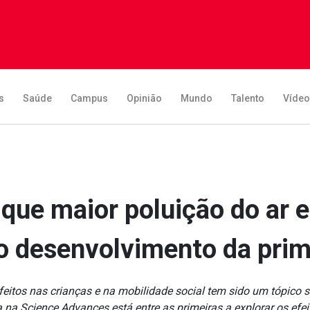
s
Saúde
Campus
Opinião
Mundo
Talento
Víde
que maior poluição do ar 
o desenvolvimento da prim
feitos nas crianças e na mobilidade social tem sido um tópico
 na Science Advances está entre as primeiras a explorar os efeit