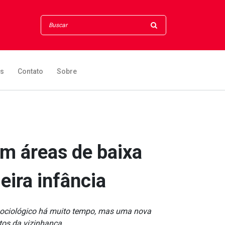
os
Contato
Sobre
em áreas de baixa
eira infância
 sociológico há muito tempo, mas uma nova
os da vizinhança...