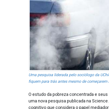
Uma pesquisa liderada pelo sociólogo da UChic
fiquem para trás antes mesmo de começarem a 
O estudo da pobreza concentrada e seus e
uma nova pesquisa publicada na Science A
cognitivo que considera o papel mediador d