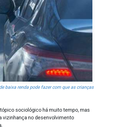
de baixa renda pode fazer com que as crianças
 tópico sociológico há muito tempo, mas
da vizinhança no desenvolvimento
a.