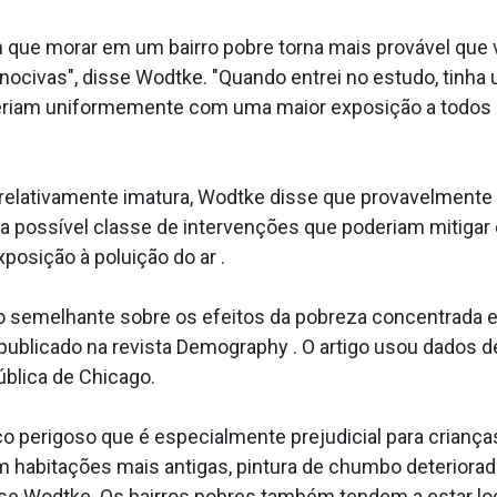
ue morar em um bairro pobre torna mais provável que v
nocivas", disse Wodtke. "Quando entrei no estudo, tinha
eriam uniformemente com uma maior exposição a todos os
relativamente imatura, Wodtke disse que provavelmente 
 possível classe de intervenções que poderiam mitigar os
posição à poluição do ar .
 semelhante sobre os efeitos da pobreza concentrada 
 publicado na revista Demography . O artigo usou dados 
blica de Chicago.
 perigoso que é especialmente prejudicial para crianças
om habitações mais antigas, pintura de chumbo deterio
sse Wodtke. Os bairros pobres também tendem a estar lo