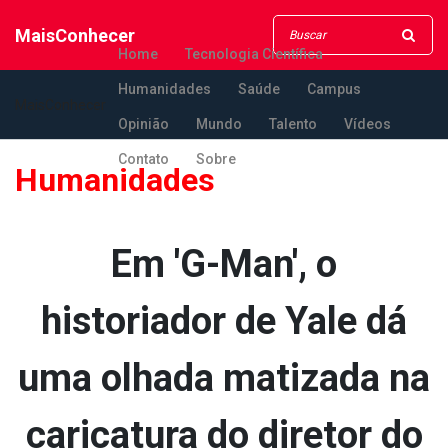
MaisConhecer
Home
Tecnologia Científica
Humanidades
Saúde
Campus
MaisConhecer
Opinião
Mundo
Talento
Vídeos
Contato
Sobre
Humanidades
Em 'G-Man', o
historiador de Yale dá
uma olhada matizada na
caricatura do diretor do