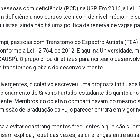
pessoas com deficiência (PCD) na USP. Em 2016, a Lei 13.
 deficiência nos cursos técnico – de nível médio – e sup
ulistas, ainda não há uma política de reserva de vagas pa
ampi, pessoas com Transtorno do Espectro Autista (TEA
, conforme a Lei 12.764, de 2012. E aqui na Universidade,
CAUSP). O grupo criou diretrizes para nortear o desenvo
m transtornos globais do desenvolvimento.
vergentes, o coletivo escreveu uma proposta intitulada 
osicionamento de Silvano Furtado, estudante do quinto ano
scente. Membros do coletivo compartilhavam do mesmo 
issão de Graduação da FD, o parecer entrará em vigor n
isa a evitar constrangimentos frequentes a que são subm
isam explicar, repetidas vezes, as diferenças entre aut