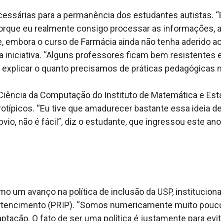
essárias para a permanência dos estudantes autistas.
orque eu realmente consigo processar as informações, al
, embora o curso de Farmácia ainda não tenha aderido ao
 iniciativa. “Alguns professores ficam bem resistentes
explicar o quanto precisamos de práticas pedagógicas ma
 Ciência da Computação do Instituto de Matemática e Esta
típicos. “Eu tive que amadurecer bastante essa ideia de e
io, não é fácil”, diz o estudante, que ingressou este ano 
omo um avanço na política de inclusão da USP, instituci
 Pertencimento (PRIP). “Somos numericamente muito pou
ação. O fato de ser uma política é justamente para evi