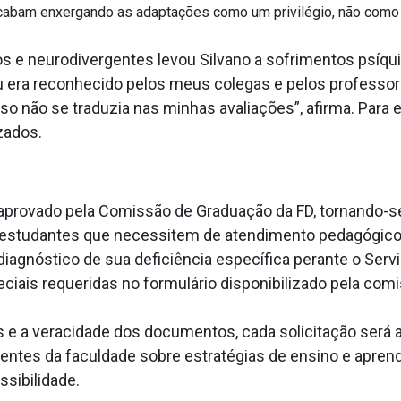
abam enxergando as adaptações como um privilégio, não como u
s e neurodivergentes levou Silvano a sofrimentos psíqu
u era reconhecido pelos meus colegas e pelos profess
sso não se traduzia nas minhas avaliações”, afirma. Para 
zados.
i aprovado pela Comissão de Graduação da FD, tornando-
 estudantes que necessitem de atendimento pedagógico d
iagnóstico de sua deficiência específica perante o Serv
eciais requeridas no formulário disponibilizado pela com
es e a veracidade dos documentos, cada solicitação será
ntes da faculdade sobre estratégias de ensino e apren
ssibilidade.