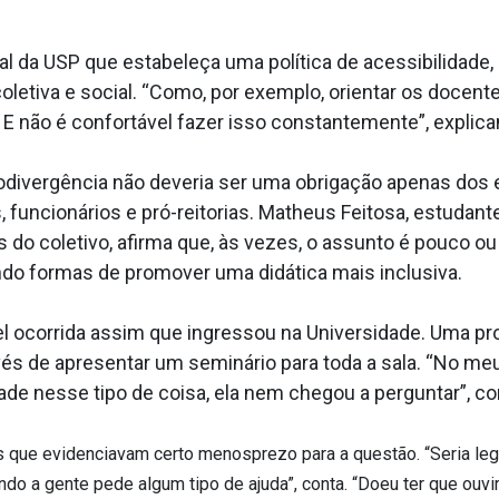
al da USP que estabeleça uma política de acessibilidade,
letiva e social. “Como, por exemplo, orientar os docen
 E não é confortável fazer isso constantemente”, expli
divergência não deveria ser uma obrigação apenas dos e
 funcionários e pró-reitorias. Matheus Feitosa, estudan
o coletivo, afirma que, às vezes, o assunto é pouco o
do formas de promover uma didática mais inclusiva.
l ocorrida assim que ingressou na Universidade. Uma pr
vés de apresentar um seminário para toda a sala. “No meu
dade nesse tipo de coisa, ela nem chegou a perguntar”, c
s que evidenciavam certo menosprezo para a questão. “Seria le
 a gente pede algum tipo de ajuda”, conta. “Doeu ter que ouvir