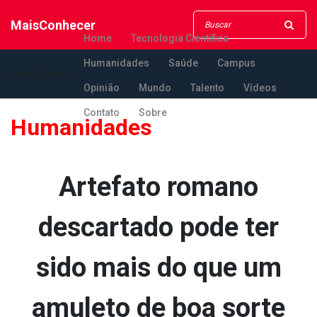
MaisConhecer
Home
Tecnologia Científica
Humanidades
Saúde
Campus
MaisConhecer
Opinião
Mundo
Talento
Vídeos
Contato
Sobre
Humanidades
Artefato romano
descartado pode ter
sido mais do que um
amuleto de boa sorte