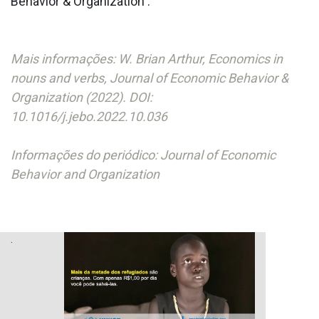
Behavior & Organization .
Mais informações: W. Brian Arthur, Economics in
nouns and verbs, Journal of Economic Behavior &
Organization (2022). DOI:
10.1016/j.jebo.2022.10.036
Informações do periódico: Journal of Economic
Behavior and Organization
.