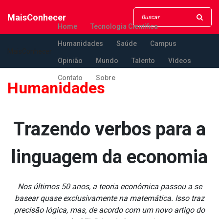
MaisConhecer
Home
Tecnologia Científica
Humanidades
Saúde
Campus
MaisConhecer
Opinião
Mundo
Talento
Vídeos
Contato
Sobre
Humanidades
Trazendo verbos para a
linguagem da economia
Nos últimos 50 anos, a teoria econômica passou a se
basear quase exclusivamente na matemática. Isso traz
precisão lógica, mas, de acordo com um novo artigo do