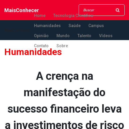
MaisConhecer
Home
Tecnologia Científica
Humanidades
Saúde
Campus
MaisConhecer
Opinião
Mundo
Talento
Vídeos
Contato
Sobre
Humanidades
A crença na
manifestação do
sucesso financeiro leva
a investimentos de risco