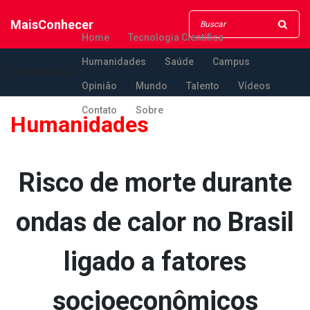
MaisConhecer
Home
Tecnologia Científica
Humanidades
Saúde
Campus
MaisConhecer
Opinião
Mundo
Talento
Vídeos
Contato
Sobre
Humanidades
Risco de morte durante
ondas de calor no Brasil
ligado a fatores
socioeconômicos