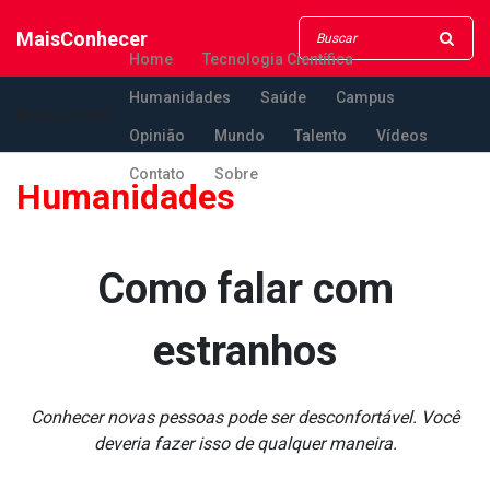
MaisConhecer
Home
Tecnologia Científica
Humanidades
Saúde
Campus
MaisConhecer
Opinião
Mundo
Talento
Vídeos
Contato
Sobre
Humanidades
Como falar com
estranhos
Conhecer novas pessoas pode ser desconfortável. Você
deveria fazer isso de qualquer maneira.