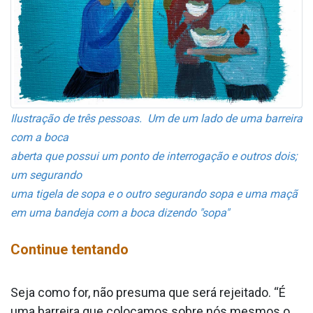
Ilustração de três pessoas. Um de um lado de uma barreira
com a boca
aberta que possui um ponto de interrogação e outros dois;
um segurando
uma tigela de sopa e o outro segurando sopa e uma maçã
em uma bandeja com a boca dizendo "sopa"
Continue tentando
Seja como for, não presuma que será rejeitado. “É
uma barreira que colocamos sobre nós mesmos o