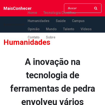
MaisConhecer
Home
Tecnologia Científica
Humanidades
Saúde
Campus
MaisConhecer
Opinião
Mundo
Talento
Vídeos
Contato
Sobre
Humanidades
A inovação na
tecnologia de
ferramentas de pedra
envolveu vários