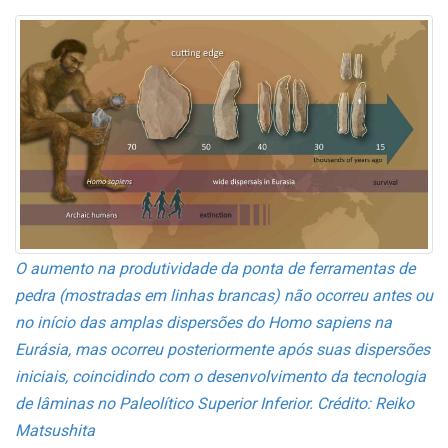
O aumento na produtividade da ponta de ferramentas de
pedra (mostradas em linhas brancas) não ocorreu antes ou
no início das amplas dispersões do Homo sapiens na
Eurásia, mas ocorreu posteriormente após suas dispersões
iniciais, coincidindo com o desenvolvimento da tecnologia
de lâminas no Paleolítico Superior Inferior. Crédito: Reiko
Matsushita