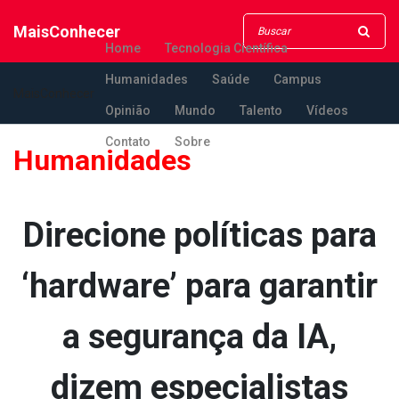
MaisConhecer
Home
Tecnologia Científica
Humanidades
Saúde
Campus
MaisConhecer
Opinião
Mundo
Talento
Vídeos
Contato
Sobre
Humanidades
Direcione políticas para
‘hardware’ para garantir
a segurança da IA,
dizem especialistas