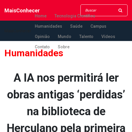
MaisConhecer
Home
Tecnologia Científica
Humanidades
Saúde
Campus
MaisConhecer
Opinião
Mundo
Talento
Vídeos
Contato
Sobre
Humanidades
A IA nos permitirá ler
obras antigas ‘perdidas’
na biblioteca de
Herculano pela primeira