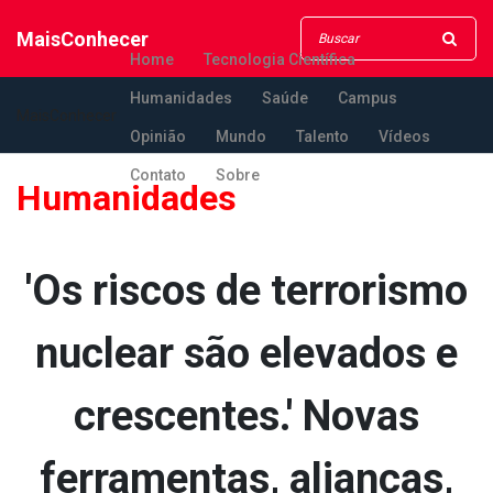
MaisConhecer
Home
Tecnologia Científica
Humanidades
Saúde
Campus
MaisConhecer
Opinião
Mundo
Talento
Vídeos
Contato
Sobre
Humanidades
'Os riscos de terrorismo
nuclear são elevados e
crescentes.' Novas
ferramentas, alianças,