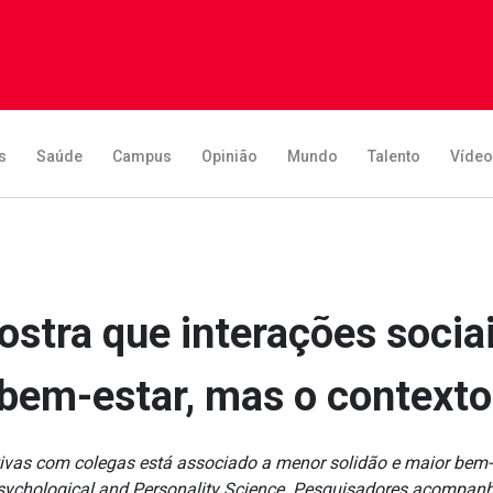
s
Saúde
Campus
Opinião
Mundo
Talento
Víde
tra que interações sociai
em-estar, mas o contexto
ativas com colegas está associado a menor solidão e maior bem
sychological and Personality Science. Pesquisadores acompanha