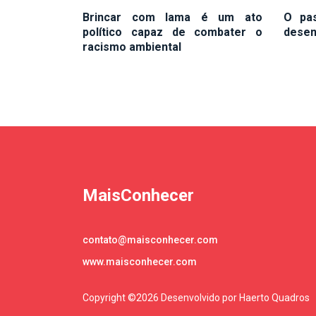
Brincar com lama é um ato
O pa
político capaz de combater o
desen
racismo ambiental
MaisConhecer
contato@maisconhecer.com
www.maisconhecer.com
Copyright ©
2026 Desenvolvido por Haerto Quadros