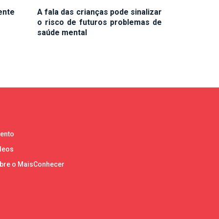
ente
A fala das crianças pode sinalizar
o risco de futuros problemas de
saúde mental
lento
deos
bre o MaisConhecer