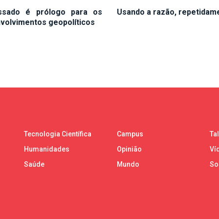
ssado é prólogo para os
Usando a razão, repetidam
volvimentos geopolíticos
Tecnologia Científica
Campus
Ta
Humanidades
Opinião
Ví
Saúde
Mundo
So