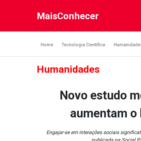
MaisConhecer
Home
Tecnologia Científica
Humanidade
Humanidades
Novo estudo mos
aumentam o b
Engajar-se em interações sociais signific
publicada na Social P