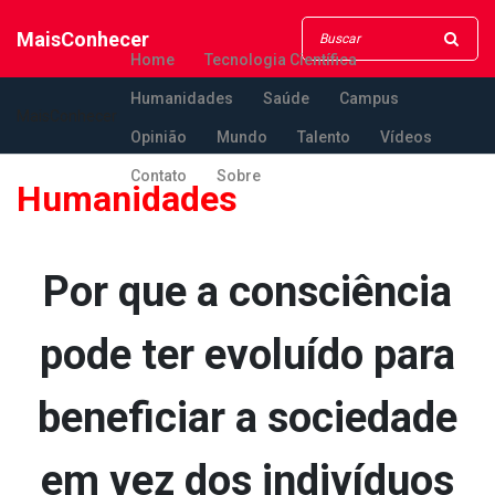
MaisConhecer
Home
Tecnologia Científica
Humanidades
Saúde
Campus
MaisConhecer
Opinião
Mundo
Talento
Vídeos
Contato
Sobre
Humanidades
Por que a consciência
pode ter evoluído para
beneficiar a sociedade
em vez dos indivíduos