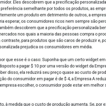
idor. Eles descobrem que a precificação personalizada 
preferência semelhante por todos os produtos, as empr
temente um produto em detrimento de outros, a empresa
deria esperar, os consumidores ricos nem sempre são pe
 também descobrem que a precificação personalizada be
mercados nos quais a maioria das pessoas compra o pro
 contraste, para produtos que são caros de produzir e, 
rsonalizada prejudica os consumidores em média.
r por que esse é o caso: Suponha que um certo widget em
disposto a pagar $ 10 por uma versão do widget da Empr
ber disso, ela reduzirá seu preço quase ao custo de prod
ção do consumidor em pagar é de $ 4, a Empresa A reduz
 empresa escolher, o consumidor pode estar em melhor 
o, à medida que o custo de produção aumenta. Se, por e