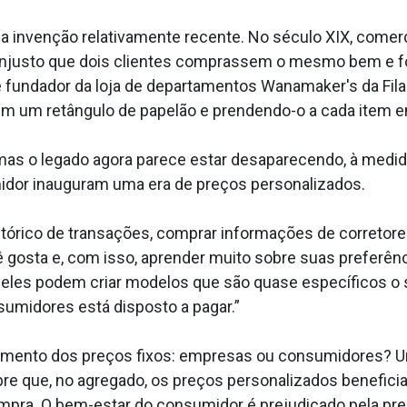
ma invenção relativamente recente. No século XIX, com
 injusto que dois clientes comprassem o mesmo bem e 
fundador da loja de departamentos Wanamaker's da Filad
m um retângulo de papelão e prendendo-o a cada item em
mas o legado agora parece estar desaparecendo, à medi
dor inauguram uma era de preços personalizados.
istórico de transações, comprar informações de corretor
 gosta e, com isso, aprender muito sobre suas preferênc
eles podem criar modelos que são quase específicos o 
umidores está disposto a pagar.”
imento dos preços fixos: empresas ou consumidores? 
re que, no agregado, os preços personalizados benefi
ra. O bem-estar do consumidor é prejudicado pela preci