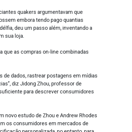
erciantes quakers argumentavam que
fossem embora tendo pago quantias
élfia, deu um passo além, inventando a
 sua loja.
da que as compras on-line combinadas
es de dados, rastrear postagens em mídias
ias”, diz Jidong Zhou, professor de
suficiente para descrever consumidores
Um novo estudo de Zhou e Andrew Rhodes
ciam os consumidores em mercados de
ficação personalizada, no entanto, para