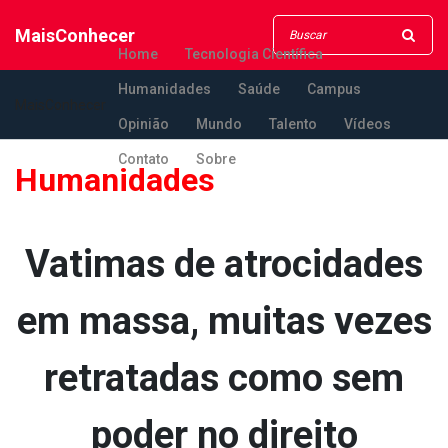
MaisConhecer
Home
Tecnologia Científica
Humanidades
Saúde
Campus
MaisConhecer
Opinião
Mundo
Talento
Vídeos
Contato
Sobre
Humanidades
Va­timas de atrocidades
em massa, muitas vezes
retratadas como sem
poder no direito