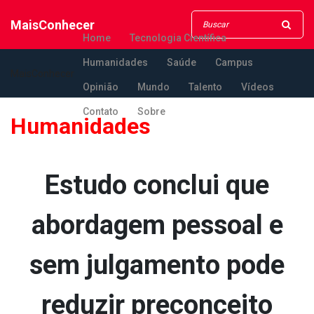
MaisConhecer
Home
Tecnologia Científica
Humanidades
Saúde
Campus
MaisConhecer
Opinião
Mundo
Talento
Vídeos
Contato
Sobre
Humanidades
Estudo conclui que
abordagem pessoal e
sem julgamento pode
reduzir preconceito