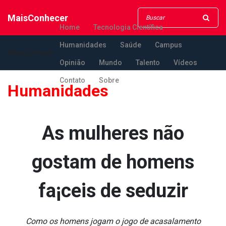
MaisConhecer
Home
Tecnologia Científica
Humanidades
Saúde
Campus
MaisConhecer
Opinião
Mundo
Talento
Vídeos
Contato
Sobre
Humanidades
As mulheres não
gostam de homens
fa¡ceis de seduzir
Como os homens jogam o jogo de acasalamento