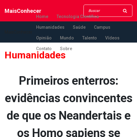
MaisConhecer
Home
Tecnologia Científica
Humanidades
Saúde
Campus
MaisConhecer
Opinião
Mundo
Talento
Vídeos
Contato
Sobre
Humanidades
Primeiros enterros:
evidências convincentes
de que os Neandertais e
os Homo sapiens se