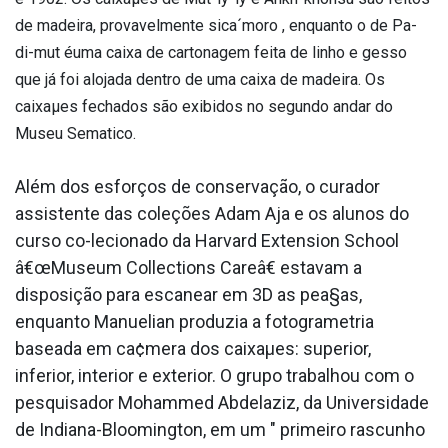
de madeira, provavelmente sica´moro , enquanto o de Pa-
di-mut éuma caixa de cartonagem feita de linho e gesso
que já foi alojada dentro de uma caixa de madeira. Os
caixaµes fechados são exibidos no segundo andar do
Museu Sema­tico.
Além dos esforços de conservação, o curador
assistente das coleções Adam Aja e os alunos do
curso co-lecionado da Harvard Extension School
â€œMuseum Collections Careâ€ estavam a
disposição para escanear em 3D as pea§as,
enquanto Manuelian produzia a fotogrametria
baseada em ca¢mera dos caixaµes: superior,
inferior, interior e exterior. O grupo trabalhou com o
pesquisador Mohammed Abdelaziz, da Universidade
de Indiana-Bloomington, em um " primeiro rascunho