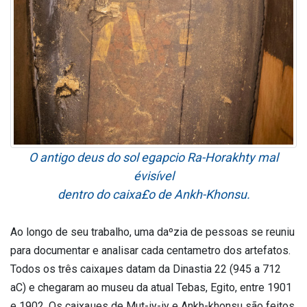
O antigo deus do sol ega­pcio Ra-Horakhty mal
évisível
dentro do caixa£o de Ankh-Khonsu.
Ao longo de seu trabalho, uma daºzia de pessoas se reuniu
para documentar e analisar cada centa­metro dos artefatos.
Todos os três caixaµes datam da Dinastia 22 (945 a 712
aC) e chegaram ao museu da atual Tebas, Egito, entre 1901
e 1902. Os caixaµes de Mut-iy-iy e Ankh-khonsu são feitos