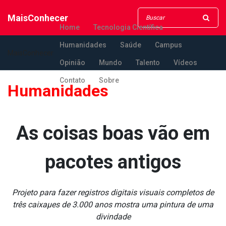
MaisConhecer
Home
Tecnologia Científica
Humanidades
Saúde
Campus
MaisConhecer
Opinião
Mundo
Talento
Vídeos
Contato
Sobre
Humanidades
As coisas boas vão em
pacotes antigos
Projeto para fazer registros digitais visuais completos de
três caixaµes de 3.000 anos mostra uma pintura de uma
divindade