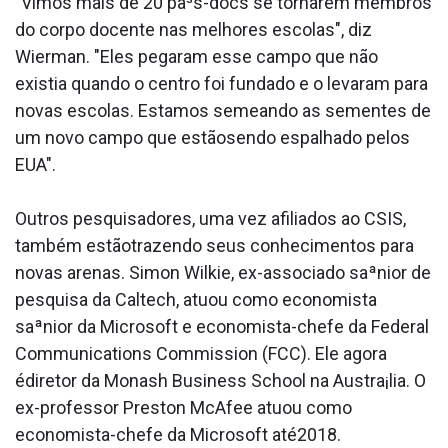
"Vimos mais de 20 pa³s-docs se tornarem membros
do corpo docente nas melhores escolas", diz
Wierman. "Eles pegaram esse campo que não
existia quando o centro foi fundado e o levaram para
novas escolas. Estamos semeando as sementes de
um novo campo que estãosendo espalhado pelos
EUA".
Outros pesquisadores, uma vez afiliados ao CSIS,
também estãotrazendo seus conhecimentos para
novas arenas. Simon Wilkie, ex-associado saªnior de
pesquisa da Caltech, atuou como economista
saªnior da Microsoft e economista-chefe da Federal
Communications Commission (FCC). Ele agora
édiretor da Monash Business School na Austra¡lia. O
ex-professor Preston McAfee atuou como
economista-chefe da Microsoft até2018.