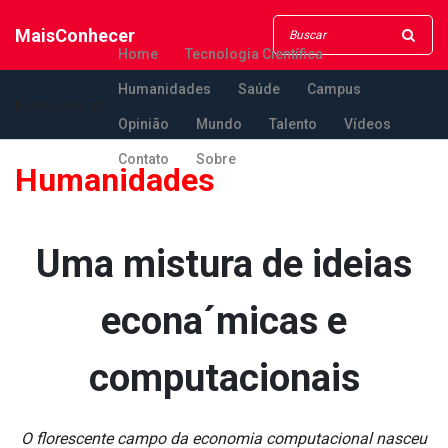
MaisConhecer
Home
Tecnologia Científica
Humanidades
Saúde
Campus
MaisConhecer
Opinião
Mundo
Talento
Vídeos
Contato
Sobre
Humanidades
Uma mistura de ideias
econa´micas e
computacionais
O florescente campo da economia computacional nasceu