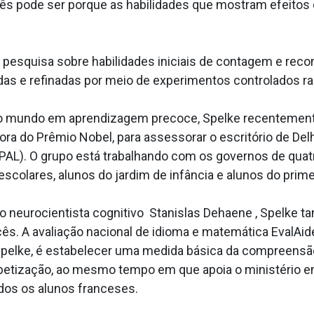
bês pode ser porque as habilidades que mostram efeitos
ua pesquisa sobre habilidades iniciais de contagem e re
adas e refinadas por meio de experimentos controlados 
o mundo em aprendizagem precoce, Spelke recentemente 
a do Prêmio Nobel, para assessorar o escritório de Delh
-PAL). O grupo está trabalhando com os governos de quat
escolares, alunos do jardim de infância e alunos do prime
, o neurocientista cognitivo Stanislas Dehaene , Spelk
cês. A avaliação nacional de idioma e matemática EvalAid
u Spelke, é estabelecer uma medida básica da compreens
fabetização, ao mesmo tempo em que apoia o ministéri
dos os alunos franceses.