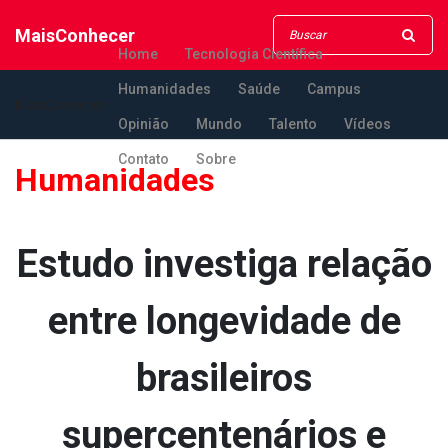
MaisConhecer
Home
Tecnologia Científica
Humanidades
Saúde
Campus
MaisConhecer
Opinião
Mundo
Talento
Vídeos
Contato
Sobre
Humanidades
Estudo investiga relação
entre longevidade de
brasileiros
supercentenários e