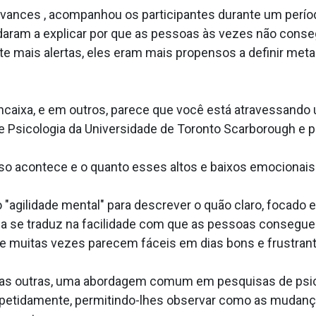
Advances , acompanhou os participantes durante um perí
judaram a explicar por que as pessoas às vezes não cons
 mais alertas, eles eram mais propensos a definir metas
caixa, e em outros, parece que você está atravessando u
Psicologia da Universidade de Toronto Scarborough e pr
sso acontece e o quanto esses altos e baixos emocionais
"agilidade mental" para descrever o quão claro, focado
 se traduz na facilidade com que as pessoas conseguem 
ue muitas vezes parecem fáceis em dias bons e frustran
s outras, uma abordagem comum em pesquisas de psico
etidamente, permitindo-lhes observar como as mudanç