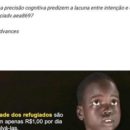
s na precisão cognitiva predizem a lacuna entre intençã
sciadv.aea8697
 Advances