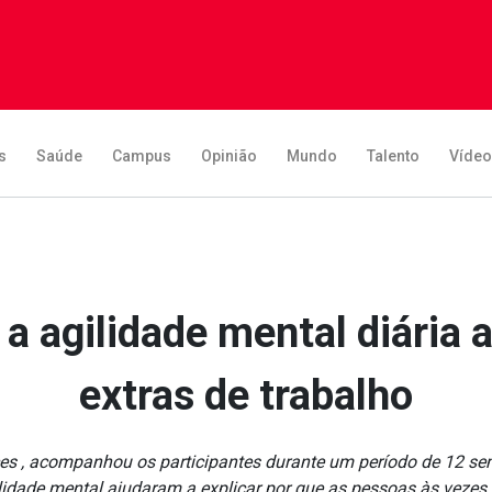
s
Saúde
Campus
Opinião
Mundo
Talento
Víde
 a agilidade mental diária 
extras de trabalho
es , acompanhou os participantes durante um período de 12 se
lidade mental ajudaram a explicar por que as pessoas às vezes