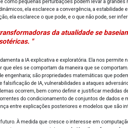
o e como pequenas perturbações podem levar a grandes 
dinâmicos, ela esclarece a convergência, a estabilidade
ão, ela esclarece o que pode, e o que não pode, ser inferi
 transformadoras da atualidade se basei
otéricas. "
amenta a IA explicativa e exploratória. Ela nos permit
ue eles se comportam da maneira que se comportam. Exp
 engenharia; são propriedades matemáticas que podem 
alsificação de IA, vulnerabilidades a ataques adversári
emas ocorrem, bem como definir e justificar medidas 
ecorrentes do condicionamento de conjuntos de dados e 
rença entre explicações posteriores e modelos que são i
uturo. À medida que cresce o interesse em computação 