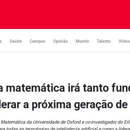
s
Saúde
Campus
Opinião
Mundo
Talento
Víde
a matemática irá tanto fu
derar a próxima geração de
de Matemática da Universidade de Oxford e co-investigador do Er
a todas as tecnologias de inteligência artificial e como a lider