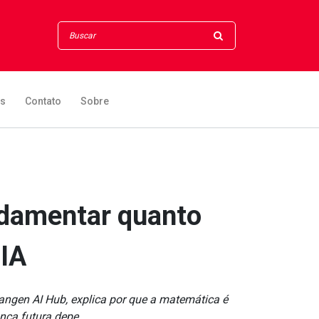
os
Contato
Sobre
ndamentar quanto
 IA
langen AI Hub, explica por que a matemática é
ança futura depe