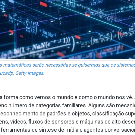
s matemáticas serão necessárias se quisermos que os sistemas 
ucadp, Getty Images.
ormou a forma como vemos o mundo e como o mundo nos vê.
no número de categorias familiares. Alguns são mecan
reconhecimento de padrões e objetos, classificação sup
ens, vídeos, fluxos de sensores e máquinas de alto des
 ferramentas de síntese de mídia e agentes conversacio