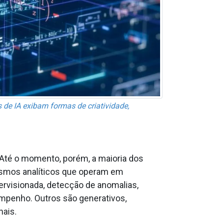
de IA exibam formas de criatividade,
 Até o momento, porém, a maioria dos
ismos analíticos que operam em
ervisionada, detecção de anomalias,
empenho. Outros são generativos,
nais.