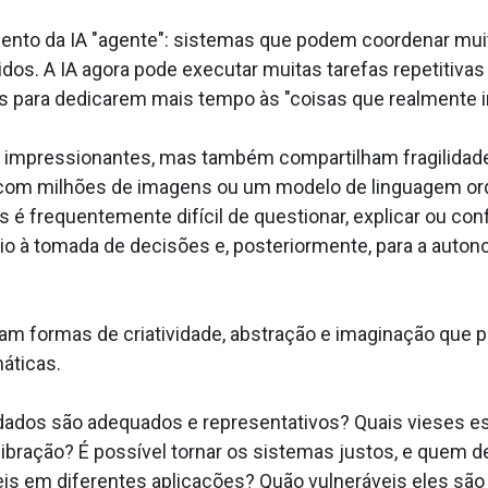
mento da IA "agente": sistemas que podem coordenar mu
nidos. A IA agora pode executar muitas tarefas repetitiv
s para dedicarem mais tempo às "coisas que realmente 
impressionantes, mas também compartilham fragilidades
da com milhões de imagens ou um modelo de linguagem 
s é frequentemente difícil de questionar, explicar ou con
 à tomada de decisões e, posteriormente, para a autono
bam formas de criatividade, abstração e imaginação qu
áticas.
dados são adequados e representativos? Quais vieses e
bração? É possível tornar os sistemas justos, e quem def
is em diferentes aplicações? Quão vulneráveis eles são