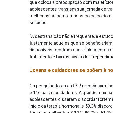
que coloca a preocupação com malefícios 
adolescentes trans em sua jornada de t
melhorias no bem-estar psicológico dos 
suicidas.
“A destransição não é frequente, e estudo
justamente aqueles que se beneficiariam 
disponíveis mostram que adolescentes qu
tratamento e baixos níveis de arrependim
Jovens e cuidadores se opõem à n
Os pesquisadores da USP mencionam tamb
e 116 pais e cuidadores. A grande maior
adolescentes disseram discordar fortemen
início da terapia hormonal e 59,3% disco
foram semelhantes: 93,1%, 89,7% e 61,2%