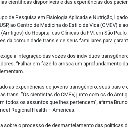
ias científicas disponíveis e das experiências dos pacie
po de Pesquisa em Fisiologia Aplicada e Nutrição, ligado
USP, ao Centro de Medicina do Estilo de Vida (CMEV) e ao
 (Amtigos) do Hospital das Clínicas da FM, em São Paulo
es da comunidade trans e de seus familiares para garant
 exige a integração das vozes dos indivíduos transgênero
adores. “Falhar em fazê-lo arrisca um aprofundamento d
plementam.
o as experiências de jovens transgênero, seus pais e
oas trans. “Os cientistas do CMEV, junto com os do Amtig
em todos os assuntos que lhes pertencem”, afirma Bruno
ancet Regional Health – Americas.
a sobre o processo de desmantelamento das políticas 