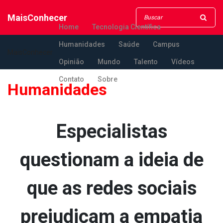
MaisConhecer
Home
Tecnologia Científica
Humanidades
Saúde
Campus
MaisConhecer
Opinião
Mundo
Talento
Vídeos
Contato
Sobre
Humanidades
Especialistas
questionam a ideia de
que as redes sociais
prejudicam a empatia