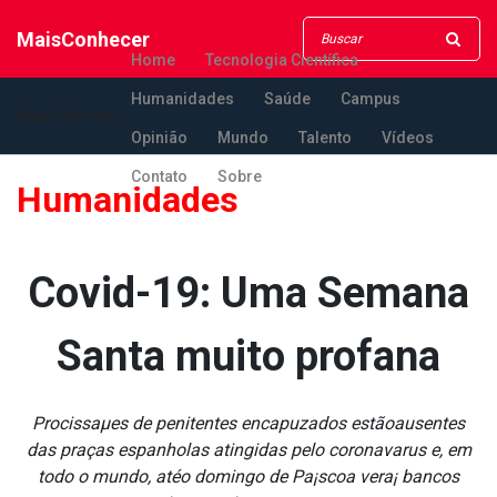
MaisConhecer
Home
Tecnologia Científica
Humanidades
Saúde
Campus
MaisConhecer
Opinião
Mundo
Talento
Vídeos
Contato
Sobre
Humanidades
Covid-19: Uma Semana
Santa muito profana
Procissaµes de penitentes encapuzados estãoausentes
das praças espanholas atingidas pelo coronava­rus e, em
todo o mundo, atéo domingo de Pa¡scoa vera¡ bancos