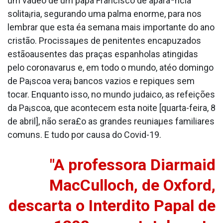
um va­deo de um papa Francisco de aparaªncia
solita¡ria, segurando uma palma enorme, para nos
lembrar que esta éa semana mais importante do ano
cristão. Procissaµes de penitentes encapuzados
estãoausentes das praças espanholas atingidas
pelo coronava­rus e, em todo o mundo, atéo domingo
de Pa¡scoa vera¡ bancos vazios e repiques sem
tocar. Enquanto isso, no mundo judaico, as refeições
da Pa¡scoa, que acontecem esta noite [quarta-feira, 8
de abril], não sera£o as grandes reuniaµes familiares
comuns. E tudo por causa do Covid-19.
"A professora Diarmaid
MacCulloch, de Oxford,
descarta o Interdito Papal de