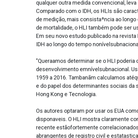
qualquer outra medida convencional, lev
Comparado com o IDH, os HLIs são caract
de medição, mais consistaªncia ao long
de mortalidade, o HLI também pode ser u
Em seu novo estudo publicado na revista
IDH ao longo do tempo nonívelsubnaciona
"Quera­amos determinar se o HLI poderia 
desenvolvimento emnívelsubnacional. Usa
1959 a 2016. Tambanãm calculamos atéque
e do papel dos determinantes sociais da s
Hong Kong e Tecnologia.
Os autores optaram por usar os EUA como
dispona­veis. O HLI mostra claramente c
recente estãofortemente correlacionados.
abrangentes de registro civil e estata­sti