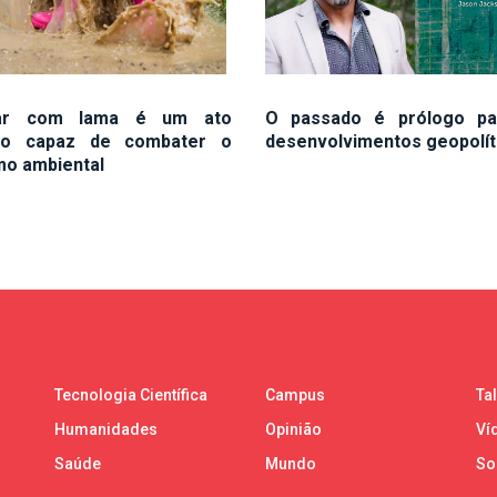
car com lama é um ato
O passado é prólogo pa
ico capaz de combater o
desenvolvimentos geopolít
mo ambiental
Tecnologia Científica
Campus
Ta
Humanidades
Opinião
Ví
Saúde
Mundo
So