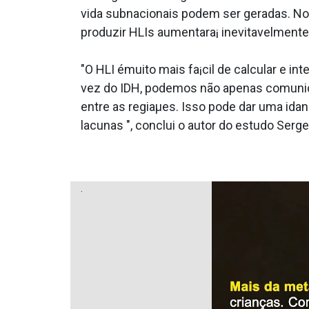
vida subnacionais podem ser geradas. No
produzir HLIs aumentara¡ inevitavelmente
"O HLI émuito mais fa¡cil de calcular e i
vez do IDH, podemos não apenas comunic
entre as regiaµes. Isso pode dar uma ida
lacunas ", conclui o autor do estudo Serg
.