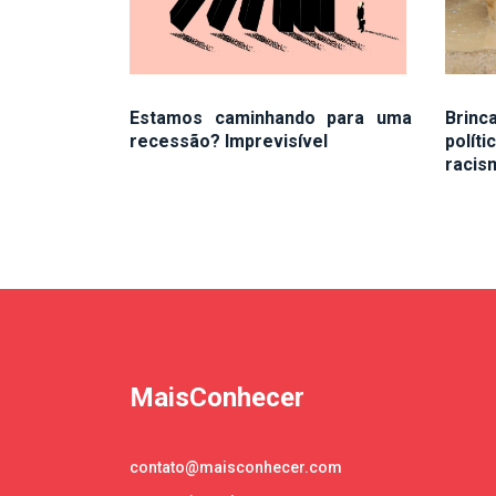
Estamos caminhando para uma
Brin
recessão? Imprevisível
polít
racis
MaisConhecer
contato@maisconhecer.com