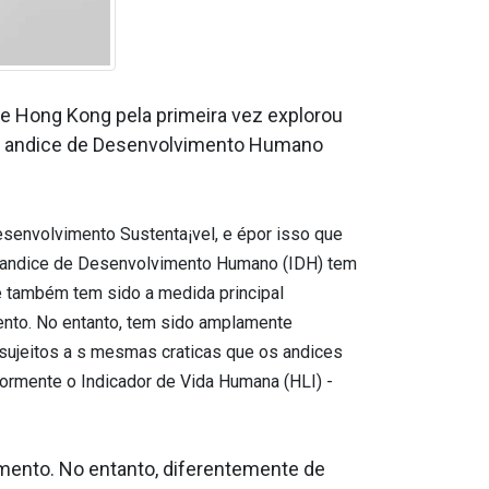
de Hong Kong pela primeira vez explorou
o andice de Desenvolvimento Humano
envolvimento Sustenta¡vel, e épor isso que
 O andice de Desenvolvimento Humano (IDH) tem
e também tem sido a medida principal
nto. No entanto, tem sido amplamente
sujeitos a s mesmas cra­ticas que os a­ndices
iormente o Indicador de Vida Humana (HLI) -
mento. No entanto, diferentemente de