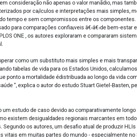
a em consideração não apenas o valor manãdio, mas tamb
erizados por ca¡lculos e interpretações mais simples, 
o do tempo e sem compromissos entre os componentes. D
sado para comparações confia¡veis â€‹â€‹de bem-estar e
 PLOS ONE , os autores exploraram e compararam sistema
l.
operar como um substituto mais simples e mais transpare
ndo tabelas de vida para os Estados Unidos, calculamos
 ponto a mortalidade édistribua­da ao longo da vida co
aúde ", explica o autor do estudo Stuart Gietel-Basten, 
 um estudo de caso devido ao comparativamente longo p
omo existem desigualdades regionais marcantes em todo o
 Segundo os autores, um desafio atual de produzir HLIs 
cas vitais em muitas partes do mundo - especialmente no Su