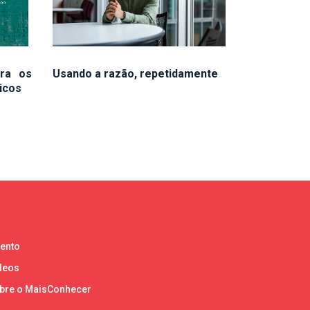
ra os
Usando a razão, repetidamente
icos
lento
deos
bre o MaisConhecer