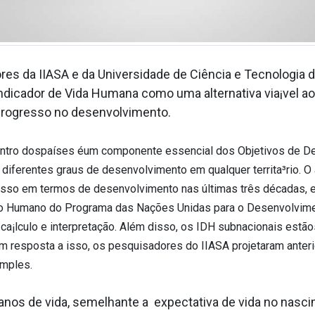
es da IIASA e da Universidade de Ciência e Tecnologia 
dicador de Vida Humana como uma alternativa via¡vel a
rogresso no desenvolvimento.
ntro dospaíses éum componente essencial dos Objetivos de Des
s diferentes graus de desenvolvimento em qualquer territa³rio.
resso em termos de desenvolvimento nas últimas três décadas, 
to Humano do Programa das Nações Unidas para o Desenvolvime
 ca¡lculo e interpretação. Além disso, os IDH subnacionais estão
Em resposta a isso, os pesquisadores do IIASA projetaram anter
mples.
nos de vida, semelhante a expectativa de vida no nasci