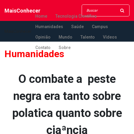
MaisConhecer
Home
Tecnologia Científica
Humanidades
Saúde
Campus
MaisConhecer
Opinião
Mundo
Talento
Vídeos
Contato
Sobre
Humanidades
O combate a peste
negra era tanto sobre
pola­tica quanto sobre
ciaªncia