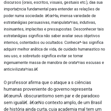
discursos (orais, escritos, visuais, gestuais etc.), daa­ sua
importa¢ncia fundamental para entender as relações de
poder numa sociedade. â€œHa¡ imensa variedade de
estratanãgias persuasivas, manipulata³rias, indutivas,
insinuantes, impla­citas e pressupostas. Desconhecer tais
estratanãgias significa não saber avaliar seus objetivos
internos, ostentados ou ocultados. Conhecaª-las significa
adquirir melhor anãtica de vida, de cuidado humana­stico no
seu uso, e sobretudo significa evitar se tornar
ingenuamente massa de manobra de orata³rias escusas e
anticivilizata³rias.â€
O professor afirma que o ataque a s ciências
humanas proveniente do governo representa
â€œumÂ obscurantismo sem par e de paradoxo
sem igualâ€. â€œNo contexto amplo, de um Brasil
de história ainda curta, cuja academia mal tem um