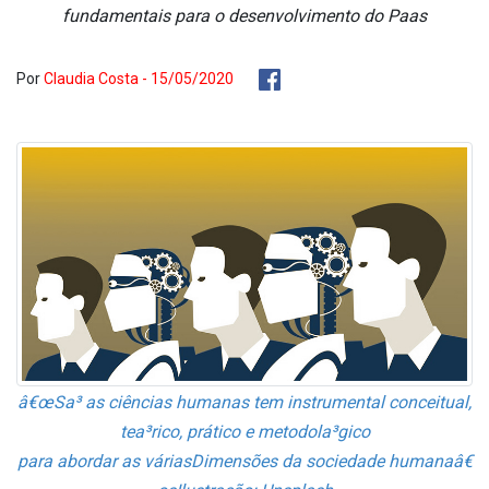
fundamentais para o desenvolvimento do Paa­s
Por
Claudia Costa - 15/05/2020
â€œSa³ as ciências humanas tem instrumental conceitual,
tea³rico, prático e metodola³gico
para abordar as váriasDimensões da sociedade humanaâ€