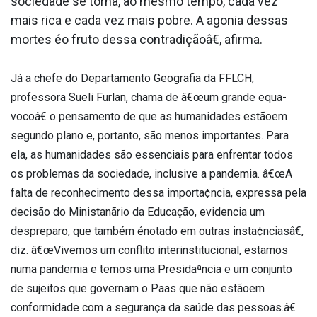
sociedade se torna, ao mesmo tempo, cada vez
mais rica e cada vez mais pobre. A agonia dessas
mortes éo fruto dessa contradiçãoâ€, afirma.
Já a chefe do Departamento Geografia da FFLCH,
professora Sueli Furlan, chama de â€œum grande equa­
vocoâ€ o pensamento de que as humanidades estãoem
segundo plano e, portanto, são menos importantes. Para
ela, as humanidades são essenciais para enfrentar todos
os problemas da sociedade, inclusive a pandemia. â€œA
falta de reconhecimento dessa importa¢ncia, expressa pela
decisão do Ministanãrio da Educação, evidencia um
despreparo, que também énotado em outras insta¢nciasâ€,
diz. â€œVivemos um conflito interinstitucional, estamos
numa pandemia e temos uma Presidaªncia e um conjunto
de sujeitos que governam o Paa­s que não estãoem
conformidade com a segurança da saúde das pessoas.â€