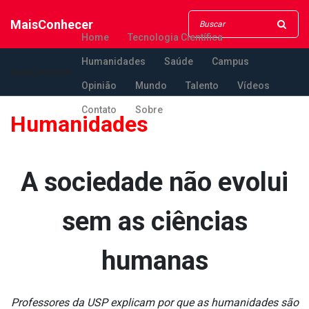
MaisConhecer
Home
Tecnologia Científica
Humanidades
Saúde
Campus
MaisConhecer
Opinião
Mundo
Talento
Vídeos
Contato
Sobre
Humanidades
A sociedade não evolui
sem as ciências
humanas
Professores da USP explicam por que as humanidades são