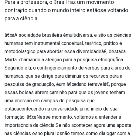
Para a professora, o Brasil faz um movimento
contra¡rio quando o mundo inteiro estãose voltando
para a ciência
â€œA sociedade brasileira émultidiversa, e são as ciências
humanas tem instrumental conceitual, tea³rico, prático e
metodola³gico para abordar essa diversidadeâ€, destaca
Marta, chamando a atenção para a pesquisa etnogra¡fica.
Segundo ela, o contingenciamento de verbas para a área de
humanas, que se dirige para diminuir os recursos para a
pesquisa de graduação, éum â€œdano terra­velâ€, porque
essas bolsas abrem caminho para que os jovens tenham
uma imersão em campos de pesquisa que
estãoacontecendo na universidade já no ini­cio de sua
formação. â€œNesse momento, voltamos a entender a
importa¢ncia da ciência Se não acontecer agora uma aposta
nas ciências osno plural osnão temos como dialogar com a