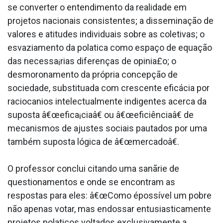
se converter o entendimento da realidade em
projetos nacionais consistentes; a disseminação de
valores e atitudes individuais sobre as coletivas; o
esvaziamento da pola­tica como espaço de equação
das necessa¡rias diferenças de opinia£o; o
desmoronamento da própria concepção de
sociedade, substitua­da com crescente eficácia por
racioca­nios intelectualmente indigentes acerca da
suposta â€œefica¡ciaâ€ ou â€œeficiênciaâ€ de
mecanismos de ajustes sociais pautados por uma
também suposta lógica de â€œmercadoâ€.
O professor conclui citando uma sanãrie de
questionamentos e onde se encontram as
respostas para eles: â€œComo épossí­vel um pobre
não apenas votar, mas endossar entusiasticamente
projetos pola­ticos voltados exclusivamente a