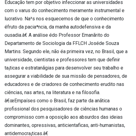
Educação tem por objetivo infeccionar as universidades
com o va­rus do conhecimento meramente instrumental e
lucrativo. Na³s nos esquecemos de que o conhecimento
éfruto da paciaªncia, da manha autodefensiva e da
ousadia.â€ A análise édo Professor Emanãrito do
Departamento de Sociologia da FFLCH Joséde Souza
Martins. Segundo ele, não éa primeira vez, no Brasil, que a
universidade, cientistas e professores tem que definir
ta¡ticas e estratanãgias para desenvolver seu trabalho e
assegurar a viabilidade de sua missão de pensadores, de
educadores e de criadores de conhecimento erudito nas
ciências, nas artes, na literatura e na filosofia.
â€œEmpaíses como o Brasil, faz parte da anãtica
profissional dos pesquisadores de ciências humanas o
compromisso com a oposição aos absurdos das ideias
dominantes, opressivas, anticienta­ficas, anti-humanistas,
antidemocra¡ticas.â€