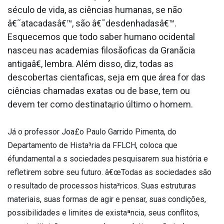
século de vida, as ciências humanas, se não
â€˜atacadasâ€™, são â€˜desdenhadasâ€™.
Esquecemos que todo saber humano ocidental
nasceu nas academias filosãoficas da Granãcia
antigaâ€, lembra. Além disso, diz, todas as
descobertas cienta­ficas, seja em que área for das
ciências chamadas exatas ou de base, tem ou
devem ter como destinata¡rio último o homem.
Já o professor Joa£o Paulo Garrido Pimenta, do
Departamento de Hista³ria da FFLCH, coloca que
éfundamental a s sociedades pesquisarem sua história e
refletirem sobre seu futuro. â€œTodas as sociedades são
o resultado de processos hista³ricos. Suas estruturas
materiais, suas formas de agir e pensar, suas condições,
possibilidades e limites de existaªncia, seus conflitos,