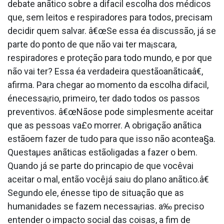
debate anãtico sobre a difa­cil escolha dos médicos
que, sem leitos e respiradores para todos, precisam
decidir quem salvar. â€œSe essa éa discussão, já se
parte do ponto de que não vai ter ma¡scara,
respiradores e proteção para todo mundo, e por que
não vai ter? Essa éa verdadeira questãoanãticaâ€,
afirma. Para chegar ao momento da escolha difa­cil,
énecessa¡rio, primeiro, ter dado todos os passos
preventivos. â€œNãose pode simplesmente aceitar
que as pessoas va£o morrer. A obrigação anãtica
estãoem fazer de tudo para que isso não acontea§a.
Questaµes anãticas estãoligadas a fazer o bem.
Quando já se parte do princa­pio de que vocêvai
aceitar o mal, então vocêjá saiu do plano anãtico.â€
Segundo ele, énesse tipo de situação que as
humanidades se fazem necessa¡rias. a‰ preciso
entender o impacto social das coisas, a fim de