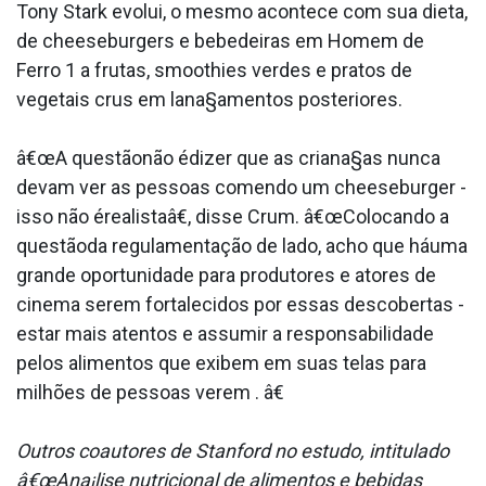
Tony Stark evolui, o mesmo acontece com sua dieta,
de cheeseburgers e bebedeiras em Homem de
Ferro 1 a frutas, smoothies verdes e pratos de
vegetais crus em lana§amentos posteriores.
â€œA questãonão édizer que as criana§as nunca
devam ver as pessoas comendo um cheeseburger -
isso não érealistaâ€, disse Crum. â€œColocando a
questãoda regulamentação de lado, acho que háuma
grande oportunidade para produtores e atores de
cinema serem fortalecidos por essas descobertas -
estar mais atentos e assumir a responsabilidade
pelos alimentos que exibem em suas telas para
milhões de pessoas verem . â€
Outros coautores de Stanford no estudo, intitulado
â€œAna¡lise nutricional de alimentos e bebidas