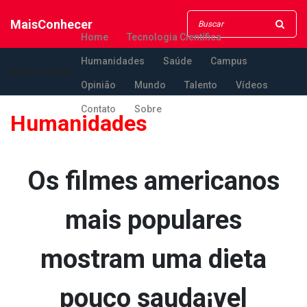
MaisConhecer
Home
Tecnologia Científica
Humanidades
Saúde
Campus
MaisConhecer
Opinião
Mundo
Talento
Vídeos
Contato
Sobre
Humanidades
Os filmes americanos
mais populares
mostram uma dieta
pouco sauda¡vel