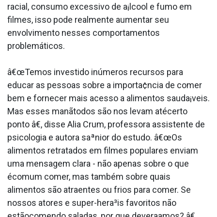
racial, consumo excessivo de a¡lcool e fumo em
filmes, isso pode realmente aumentar seu
envolvimento nesses comportamentos
problemáticos.
â€œTemos investido inúmeros recursos para
educar as pessoas sobre a importa¢ncia de comer
bem e fornecer mais acesso a alimentos sauda¡veis.
Mas esses manãtodos são nos levam atécerto
ponto â€, disse Alia Crum, professora assistente de
psicologia e autora saªnior do estudo. â€œOs
alimentos retratados em filmes populares enviam
uma mensagem clara - não apenas sobre o que
écomum comer, mas também sobre quais
alimentos são atraentes ou frios para comer. Se
nossos atores e super-hera³is favoritos não
estãocomendo saladas, por que devera­amos? â€