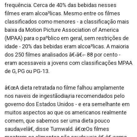
frequência. Cerca de 40% das bebidas nesses
filmes eram alcoa³licas. Mesmo entre os filmes
classificados como menores - a classificação mais
baixa da Motion Picture Association of America
(MPAA) para o paºblico em geral, sem restrições de
idade - 20% das bebidas eram alcoa³licas. A maioria
dos 250 filmes analisados â€‹â€‹- 88 por cento -
eram acessa­veis a jovens com classificações MPAA
de G, PG ou PG-13.
â€œA dieta retratada no filme falhou amplamente
nos na­veis de ingestãodia¡ria recomendados pelo
governo dos Estados Unidos - e era semelhante em
muitos aspectos ao que os americanos realmente
comem, que sabemos ser uma dieta pouco
sauda¡velâ€, disse Turnwald. â€œOs filmes