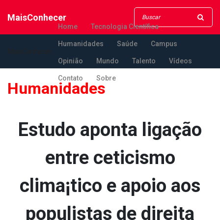
MaisConhecer
Home
Tecnologia Científica
Humanidades
Saúde
Campus
MaisConhecer
Opinião
Mundo
Talento
Vídeos
Contato
Sobre
Humanidades
Estudo aponta ligação
entre ceticismo
clima¡tico e apoio aos
populistas de direita