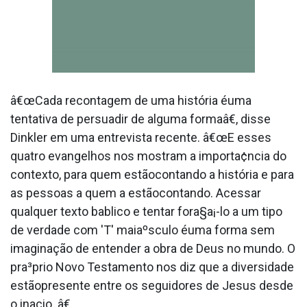
â€œCada recontagem de uma história éuma
tentativa de persuadir de alguma formaâ€, disse
Dinkler em uma entrevista recente. â€œE esses
quatro evangelhos nos mostram a importa¢ncia do
contexto, para quem estãocontando a história e para
as pessoas a quem a estãocontando. Acessar
qualquer texto ba­blico e tentar fora§a¡-lo a um tipo
de verdade com 'T' maiaºsculo éuma forma sem
imaginação de entender a obra de Deus no mundo. O
pra³prio Novo Testamento nos diz que a diversidade
estãopresente entre os seguidores de Jesus desde
o ina­cio. â€