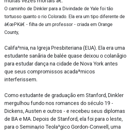
muitas vezes mortais â€.
O caminho de Dinkler para a Divindade de Yale foi tão
tortuoso quanto o rio Colorado. Ela era um tipo diferente de
â€œPKâ€ - filha de um professor - criada em Orange
County,
Califa³rnia, na Igreja Presbiteriana (EUA). Ela era uma
estudante sanãria de balée quase deixou o colanãgio
para estudar dança na cidade de Nova York antes
que seus compromissos acadaªmicos
interferissem.
Como estudante de graduação em Stanford, Dinkler
mergulhou fundo nos romances do século 19 -
Dickens, Austen e outros - e recebeu seus diplomas
de BA e MA. Depois de Stanford, ela foi para o leste,
para o Semina¡rio Teola³gico Gordon-Conwell, uma