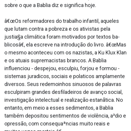
sobre o que a Ba­blia diz e significa hoje.
â€œOs reformadores do trabalho infantil, aqueles
que lutam contra a pobreza e os ativistas pela
justia§a climática foram motivados por textos ba­
blicosâ€, ela escreve na introdução do livro. â€œMas
o mesmo aconteceu com os nazistas, a Ku Klux Klan
e os atuais supremacistas brancos. A Ba­blia
influenciou - despejou, esculpiu, forjou e formou -
sistemas jura­dicos, sociais e pola­ticos amplamente
diversos. Seus redemoinhos sinuosos de palavras
esculpiram grandes desfiladeiros de avanço social,
investigação intelectual e realização estanãtica. No
entanto, em meio a esses sedimentos, a Ba­blia
também depositou sentimentos de violência, a³dio e
opressão, com consequaªncias muito reais e