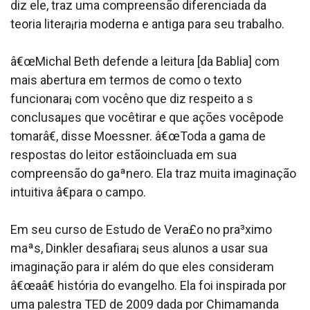
diz ele, traz uma compreensão diferenciada da
teoria litera¡ria moderna e antiga para seu trabalho.
â€œMichal Beth defende a leitura [da Ba­blia] com
mais abertura em termos de como o texto
funcionara¡ com vocêno que diz respeito a s
conclusaµes que vocêtirar e que ações vocêpode
tomarâ€, disse Moessner. â€œToda a gama de
respostas do leitor estãoinclua­da em sua
compreensão do gaªnero. Ela traz muita imaginação
intuitiva â€para o campo.
Em seu curso de Estudo de Vera£o no pra³ximo
maªs, Dinkler desafiara¡ seus alunos a usar sua
imaginação para ir além do que eles consideram
â€œaâ€ história do evangelho. Ela foi inspirada por
uma palestra TED de 2009 dada por Chimamanda