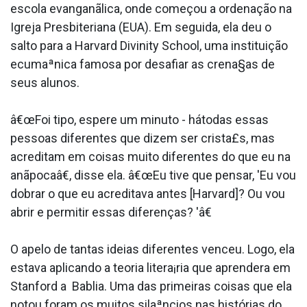
escola evanganãlica, onde começou a ordenação na
Igreja Presbiteriana (EUA). Em seguida, ela deu o
salto para a Harvard Divinity School, uma instituição
ecumaªnica famosa por desafiar as crena§as de
seus alunos.
â€œFoi tipo, espere um minuto - hátodas essas
pessoas diferentes que dizem ser crista£s, mas
acreditam em coisas muito diferentes do que eu na
anãpocaâ€, disse ela. â€œEu tive que pensar, 'Eu vou
dobrar o que eu acreditava antes [Harvard]? Ou vou
abrir e permitir essas diferenças? 'â€
O apelo de tantas ideias diferentes venceu. Logo, ela
estava aplicando a teoria litera¡ria que aprendera em
Stanford a Ba­blia. Uma das primeiras coisas que ela
notou foram os muitos silaªncios nas histórias do