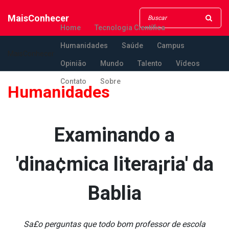
MaisConhecer
Home
Tecnologia Científica
Humanidades
Saúde
Campus
MaisConhecer
Opinião
Mundo
Talento
Vídeos
Contato
Sobre
Humanidades
Examinando a
'dina¢mica litera¡ria' da
Ba­blia
Sa£o perguntas que todo bom professor de escola