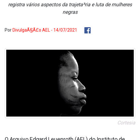
registra vários aspectos da trajeta³ria e luta de mulheres
negras
Por
DivulgaÃ§Ã£o AEL - 14/07/2021
Cortesia
O Arquivo Edgard Leuenroth (AEL) do Instituto de