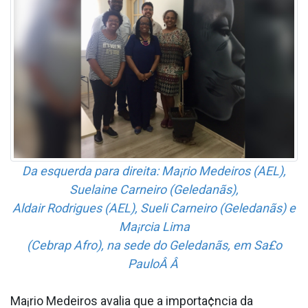
Da esquerda para direita: Ma¡rio Medeiros (AEL),
Suelaine Carneiro (Geledanãs),
Aldair Rodrigues (AEL), Sueli Carneiro (Geledanãs) e
Ma¡rcia Lima
(Cebrap Afro), na sede do Geledanãs, em Sa£o
PauloÂ Â
Ma¡rio Medeiros avalia que a importa¢ncia da