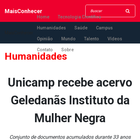
MaisConhecer
Home
Tecnologia Científica
Humanidades
Saúde
Campus
MaisConhecer
Opinião
Mundo
Talento
Vídeos
Contato
Sobre
Humanidades
Unicamp recebe acervo
Geledanãs Instituto da
Mulher Negra
Conjunto de documentos acumulados durante 33 anos