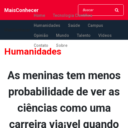
MaisConhecer
Home
Tecnologia Científica
Humanidades
Saúde
Campus
MaisConhecer
Opinião
Mundo
Talento
Vídeos
Contato
Sobre
Humanidades
As meninas tem menos
probabilidade de ver as
ciências como uma
carreira via¡vel quando