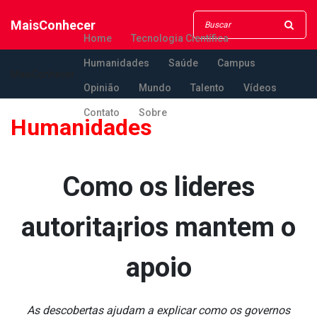
MaisConhecer
Home
Tecnologia Científica
Humanidades
Saúde
Campus
MaisConhecer
Opinião
Mundo
Talento
Vídeos
Contato
Sobre
Humanidades
Como os lideres
autorita¡rios mantem o
apoio
As descobertas ajudam a explicar como os governos