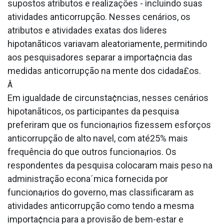
supostos atributos e realizações - incluindo suas
atividades anticorrupção. Nesses cenários, os
atributos e atividades exatas dos lideres
hipotanãticos variavam aleatoriamente, permitindo
aos pesquisadores separar a importa¢ncia das
medidas anticorrupção na mente dos cidada£os.
Â
Em igualdade de circunsta¢ncias, nesses cenários
hipotanãticos, os participantes da pesquisa
preferiram que os funciona¡rios fizessem esforços
anticorrupção de alto na­vel, com até25% mais
frequência do que outros funciona¡rios. Os
respondentes da pesquisa colocaram mais peso na
administração econa´mica fornecida por
funciona¡rios do governo, mas classificaram as
atividades anticorrupção como tendo a mesma
importa¢ncia para a provisão de bem-estar e