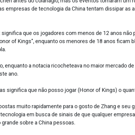
chen antes do colanãgio, mas os eventos tomaram um ru
 as empresas de tecnologia da China tentam dissipar as
t significa que os jogadores com menos de 12 anos não
Honor of Kings", enquanto os menores de 18 anos ficam 
la.
ado, enquanto a nota­cia ricocheteava no maior mercado d
ste ano.
as significa que não posso jogar (Honor of Kings) o quant
postas muito rapidamente para o gosto de Zhang e seu 
e tecnologia em busca de sinais de que qualquer empres
 grande sobre a China pessoas.