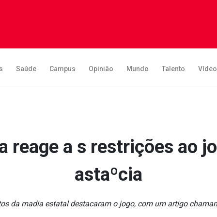
s
Saúde
Campus
Opinião
Mundo
Talento
Víde
a reage a s restrições ao j
astaºcia
tos da ma­dia estatal destacaram o jogo, com um artigo chama