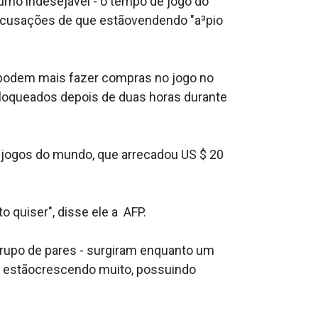
mo indesejável - o tempo de jogo do
 acusações de que estãovendendo "a³pio
 podem mais fazer compras no jogo no
bloqueados depois de duas horas durante
e jogos do mundo, que arrecadou US $ 20
o quiser", disse ele a AFP.
grupo de pares - surgiram enquanto um
a estãocrescendo muito, possuindo