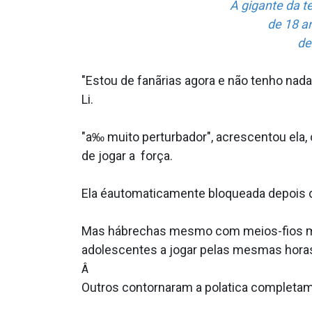
A gigante da t
de 18 a
de
"Estou de fanãrias agora e não tenho nad
Li.
"a‰ muito perturbador", acrescentou ela
de jogar a força.
Ela éautomaticamente bloqueada depois de 
Mas hábrechas mesmo com meios-fios mais
adolescentes a jogar pelas mesmas horas
Â
Outros contornaram a pola­tica completam