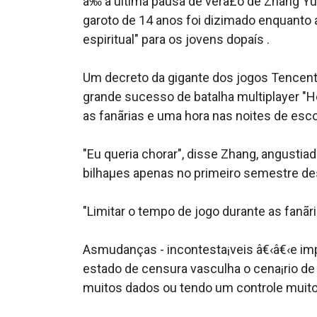
a‰ a última pausa de vera£o de Zhang Yu
garoto de 14 anos foi dizimado enquanto
espiritual" para os jovens dopaís .
Um decreto da gigante dos jogos Tencen
grande sucesso de batalha multiplayer "
as fanãrias e uma hora nas noites de esco
"Eu queria chorar", disse Zhang, angusti
bilhaµes apenas no primeiro semestre de
"Limitar o tempo de jogo durante as fanãri
Asmudanças - incontesta¡veis â€‹â€‹e im
estado de censura vasculha o cena¡rio d
muitos dados ou tendo um controle muito