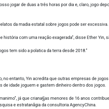
o jogar de duas a três horas por dia e, claro, jogo depo
elatos da ma­dia estatal sobre jogos pode ser excessiva.
 história com uma reação exagerada", disse Ether Yin, sã
gos tem sido a pola­tica da terra desde 2018."
lico, no entanto, Yin acredita que outras empresas de jog
s de idade joguem e gastem dinheiro dentro dos jogos.
ma­nimo", já que criana§as menores de 16 anos contrib
esquisa e estratanãgia da consultoria AgencyChina.