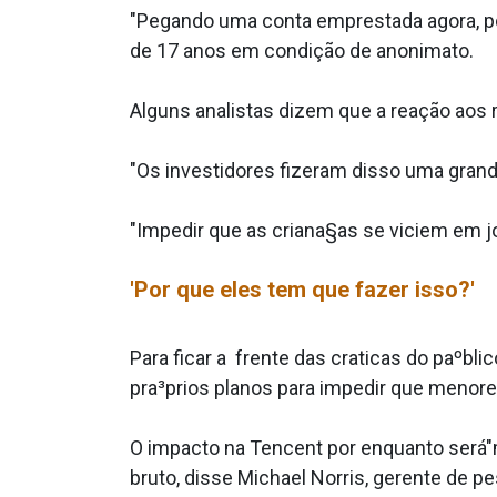
"Pegando uma conta emprestada agora, poss
de 17 anos em condição de anonimato.
Alguns analistas dizem que a reação aos r
"Os investidores fizeram disso uma grande
"Impedir que as criana§as se viciem em jo
'Por que eles tem que fazer isso?'
Para ficar a frente das cra­ticas do paºb
pra³prios planos para impedir que menore
O impacto na Tencent por enquanto será"
bruto, disse Michael Norris, gerente de p