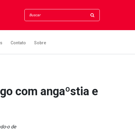
os
Contato
Sobre
ogo com angaºstia e
ndo-o de