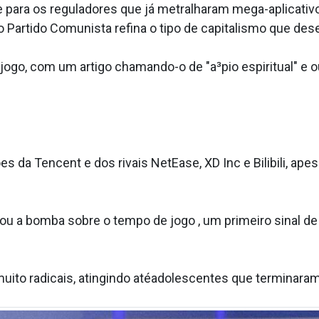
e para os reguladores que já metralharam mega-aplicati
 Partido Comunista refina o tipo de capitalismo que dese
 jogo, com um artigo chamando-o de "a³pio espiritual" e 
s da Tencent e dos rivais NetEase, XD Inc e Bilibili, ap
ou a bomba sobre o tempo de jogo , um primeiro sinal 
to radicais, atingindo atéadolescentes que terminaram 