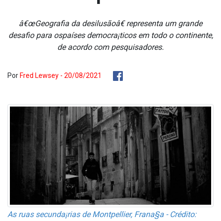
â€œGeografia da desilusãoâ€ representa um grande
desafio para ospaíses democra¡ticos em todo o continente,
de acordo com pesquisadores.
Por
Fred Lewsey - 20/08/2021
As ruas secunda¡rias de Montpellier, Frana§a - Crédito: