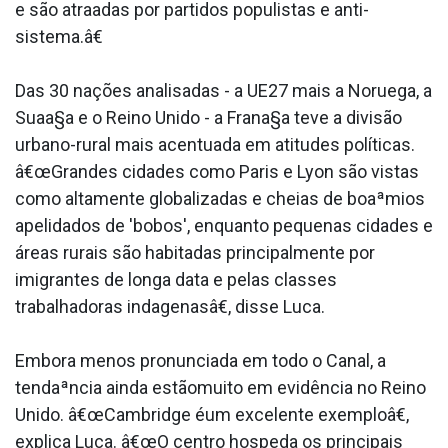
e são atraa­das por partidos populistas e anti-
sistema.â€
Das 30 nações analisadas - a UE27 mais a Noruega, a
Sua­a§a e o Reino Unido - a Frana§a teve a divisão
urbano-rural mais acentuada em atitudes políticas.
â€œGrandes cidades como Paris e Lyon são vistas
como altamente globalizadas e cheias de boaªmios
apelidados de 'bobos', enquanto pequenas cidades e
áreas rurais são habitadas principalmente por
imigrantes de longa data e pelas classes
trabalhadoras inda­genasâ€, disse Luca.
Embora menos pronunciada em todo o Canal, a
tendaªncia ainda estãomuito em evidência no Reino
Unido. â€œCambridge éum excelente exemploâ€,
explica Luca. â€œO centro hospeda os principais