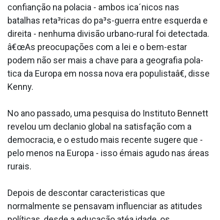
confianção na pola­cia - ambos ica´nicos nas
batalhas reta³ricas do pa³s-guerra entre esquerda e
direita - nenhuma divisão urbano-rural foi detectada.
â€œAs preocupações com a lei e o bem-estar
podem não ser mais a chave para a geografia pola­
tica da Europa em nossa nova era populistaâ€, disse
Kenny.
No ano passado, uma pesquisa do Instituto Bennett
revelou um decla­nio global na satisfação com a
democracia, e o estudo mais recente sugere que -
pelo menos na Europa - isso émais agudo nas áreas
rurais.
Depois de descontar caracteri­sticas que
normalmente se pensavam influenciar as atitudes
políticas, desde a educação atéa idade, os