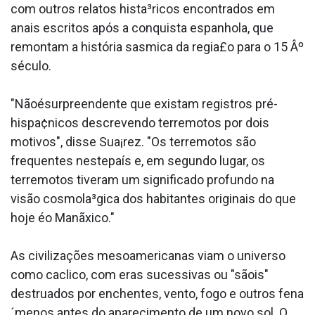
com outros relatos hista³ricos encontrados em
anais escritos após a conquista espanhola, que
remontam a história sa­smica da regia£o para o 15 Âº
século.
"Nãoésurpreendente que existam registros pré-
hispa¢nicos descrevendo terremotos por dois
motivos", disse Sua¡rez. "Os terremotos são
frequentes nestepaís e, em segundo lugar, os
terremotos tiveram um significado profundo na
visão cosmola³gica dos habitantes originais do que
hoje éo Manãxico."
As civilizações mesoamericanas viam o universo
como ca­clico, com eras sucessivas ou "sãois"
destrua­dos por enchentes, vento, fogo e outros fena
´menos antes do aparecimento de um novo sol. O