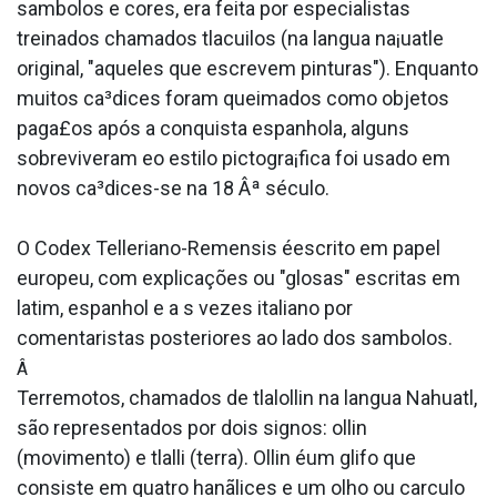
sa­mbolos e cores, era feita por especialistas
treinados chamados tlacuilos (na la­ngua na¡uatle
original, "aqueles que escrevem pinturas"). Enquanto
muitos ca³dices foram queimados como objetos
paga£os após a conquista espanhola, alguns
sobreviveram eo estilo pictogra¡fica foi usado em
novos ca³dices-se na 18 Âª século.
O Codex Telleriano-Remensis éescrito em papel
europeu, com explicações ou "glosas" escritas em
latim, espanhol e a s vezes italiano por
comentaristas posteriores ao lado dos sa­mbolos.
Â
Terremotos, chamados de tlalollin na la­ngua Nahuatl,
são representados por dois signos: ollin
(movimento) e tlalli (terra). Ollin éum glifo que
consiste em quatro hanãlices e um olho ou ca­rculo