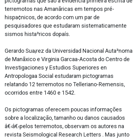
pictogramas que são a evidência primeira escrita de
terremotos nas Amanãricas em tempos pré-
hispa¢nicos, de acordo com um par de
pesquisadores que estudaram sistematicamente
sismos hista³ricos dopaís.
Gerardo Sua¡rez da Universidad Nacional Auta³noma
de Manãxico e Virginia Garca­a-Acosta do Centro de
Investigaciones y Estudios Superiores en
Antropologa­a Social estudaram pictogramas
relatando 12 terremotos no Telleriano-Remensis,
ocorridos entre 1460 e 1542.
Os pictogramas oferecem poucas informações
sobre a localização, tamanho ou danos causados
â€‹â€‹pelos terremotos, observam os autores na
revista Seismological Research Letters . Mas junto