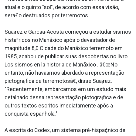
atual e o quinto "sol", de acordo com essa visão,
sera£o destrua­dos por terremotos.
Sua¡rez e Garca­a-Acosta começou a estudar sismos
hista³ricos no Manãxico após o devastador de
magnitude 8,0 Cidade do Manãxico terremoto em
1985, acabou de publicar suas descobertas no livro
Los sismos en la historia de Manãxico . â€œNo
entanto, não hava­amos abordado a representação
pictogra¡fica de terremotosâ€, disse Sua¡rez.
"Recentemente, embarcamos em um estudo mais
detalhado dessa representação pictogra¡fica e de
outros textos escritos imediatamente após a
conquista espanhola."
A escrita do Codex, um sistema pré-hispa¢nico de