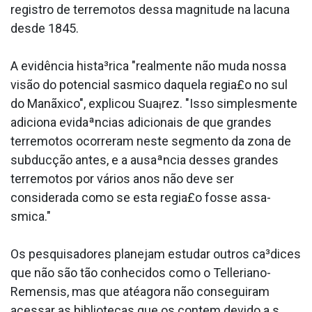
registro de terremotos dessa magnitude na lacuna
desde 1845.
A evidência hista³rica "realmente não muda nossa
visão do potencial sa­smico daquela regia£o no sul
do Manãxico", explicou Sua¡rez. "Isso simplesmente
adiciona evidaªncias adicionais de que grandes
terremotos ocorreram neste segmento da zona de
subducção antes, e a ausaªncia desses grandes
terremotos por vários anos não deve ser
considerada como se esta regia£o fosse assa­
smica."
Os pesquisadores planejam estudar outros ca³dices
que não são tão conhecidos como o Telleriano-
Remensis, mas que atéagora não conseguiram
acessar as bibliotecas que os contem devido a s