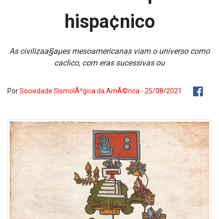
hispa¢nico
As civilizaa§aµes mesoamericanas viam o universo como
ca­clico, com eras sucessivas ou
Por
Sociedade SismolÃ³gica da AmÃ©rica - 25/08/2021