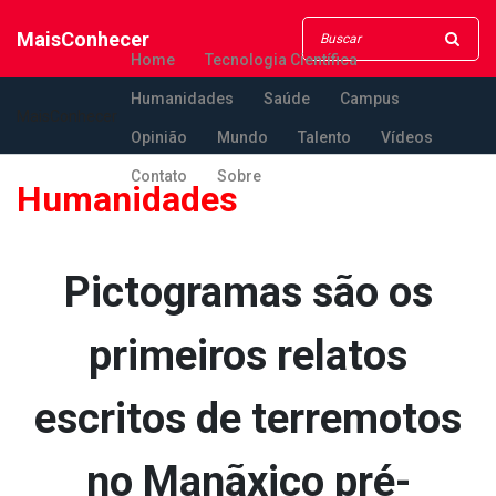
MaisConhecer
Home
Tecnologia Científica
Humanidades
Saúde
Campus
MaisConhecer
Opinião
Mundo
Talento
Vídeos
Contato
Sobre
Humanidades
Pictogramas são os
primeiros relatos
escritos de terremotos
no Manãxico pré-