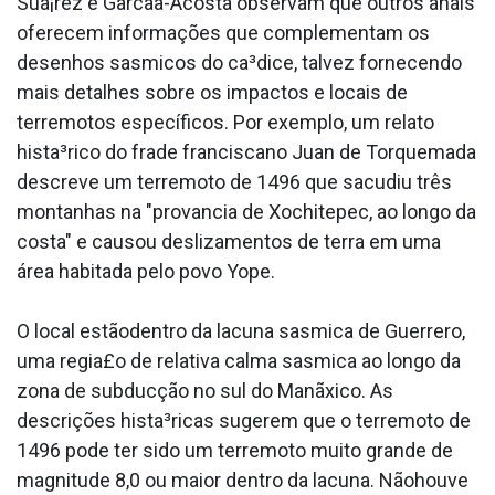
Sua¡rez e Garca­a-Acosta observam que outros anais
oferecem informações que complementam os
desenhos sa­smicos do ca³dice, talvez fornecendo
mais detalhes sobre os impactos e locais de
terremotos específicos. Por exemplo, um relato
hista³rico do frade franciscano Juan de Torquemada
descreve um terremoto de 1496 que sacudiu três
montanhas na "prova­ncia de Xochitepec, ao longo da
costa" e causou deslizamentos de terra em uma
área habitada pelo povo Yope.
O local estãodentro da lacuna sa­smica de Guerrero,
uma regia£o de relativa calma sa­smica ao longo da
zona de subducção no sul do Manãxico. As
descrições hista³ricas sugerem que o terremoto de
1496 pode ter sido um terremoto muito grande de
magnitude 8,0 ou maior dentro da lacuna. Nãohouve