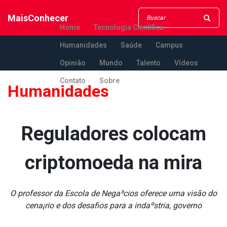
MaisConhecer
Home
Tecnologia Científica
Humanidades
Saúde
Campus
MaisConhecer
Opinião
Mundo
Talento
Vídeos
Contato
Sobre
Humanidades
Reguladores colocam
criptomoeda na mira
O professor da Escola de Nega³cios oferece uma visão do
cena¡rio e dos desafios para a indaºstria, governo