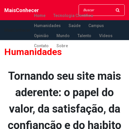
MaisConhecer
Home
Tecnologia Científica
Humanidades
Saúde
Campus
MaisConhecer
Opinião
Mundo
Talento
Vídeos
Contato
Sobre
Humanidades
Tornando seu site mais
aderente: o papel do
valor, da satisfação, da
confianção e do ha¡bito