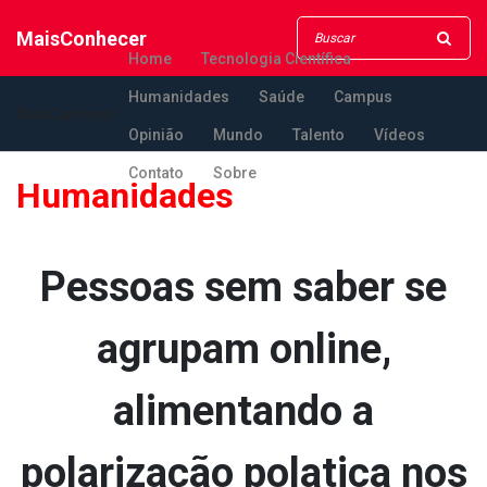
MaisConhecer
Home
Tecnologia Científica
Humanidades
Saúde
Campus
MaisConhecer
Opinião
Mundo
Talento
Vídeos
Contato
Sobre
Humanidades
Pessoas sem saber se
agrupam online,
alimentando a
polarização pola­tica nos