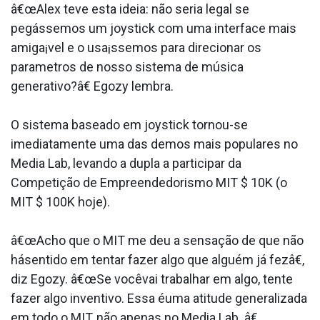
â€œAlex teve esta ideia: não seria legal se
pegássemos um joystick com uma interface mais
amiga¡vel e o usa¡ssemos para direcionar os
parametros de nosso sistema de música
generativo?â€ Egozy lembra.
O sistema baseado em joystick tornou-se
imediatamente uma das demos mais populares no
Media Lab, levando a dupla a participar da
Competição de Empreendedorismo MIT $ 10K (o
MIT $ 100K hoje).
â€œAcho que o MIT me deu a sensação de que não
hásentido em tentar fazer algo que alguém já fezâ€,
diz Egozy. â€œSe vocêvai trabalhar em algo, tente
fazer algo inventivo. Essa éuma atitude generalizada
em todo o MIT, não apenas no Media Lab. â€