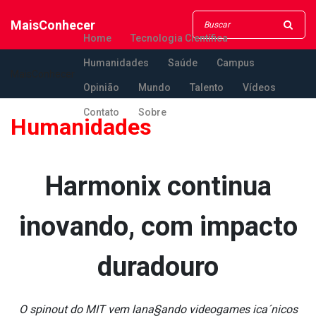
MaisConhecer
Home
Tecnologia Científica
Humanidades
Saúde
Campus
MaisConhecer
Opinião
Mundo
Talento
Vídeos
Contato
Sobre
Humanidades
Harmonix continua
inovando, com impacto
duradouro
O spinout do MIT vem lana§ando videogames ica´nicos