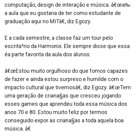
computação, design de interação e música. â€œa‰
a aula que eu gostaria de ter como estudante de
graduação aqui no MITâ€, diz Egozy.
E a cada semestre, a classe faz um tour pelo
escrita³rio da Harmonix. Ele sempre disse que essa
éa parte favorita da aula dos alunos.
â€œEstou muito orgulhoso do que fomos capazes
de fazer e ainda estou surpreso e humilde com o
impacto cultural que tivemosâ€, diz Egozy. â€œTem
uma geração de criana§as que cresceu jogando
esses games que aprendeu toda essa música dos
anos 70 e 80. Estou muito feliz por termos
conseguido expor as criana§as a toda aquela boa
música. â€