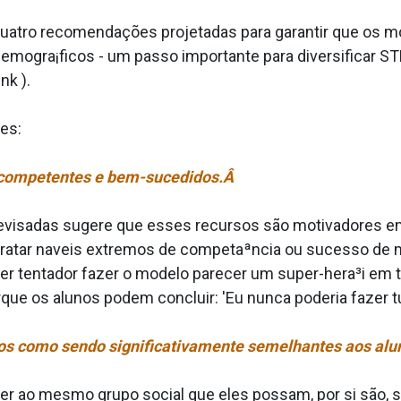
 quatro recomendações projetadas para garantir que os
emogra¡ficos - um passo importante para diversificar ST
nk ).
es:
 competentes e bem-sucedidos.Â
evisadas sugere que esses recursos são motivadores 
atar na­veis extremos de competaªncia ou sucesso de mo
r tentador fazer o modelo parecer um super-hera³i em 
e os alunos podem concluir: 'Eu nunca poderia fazer tudo
os como sendo significativamente semelhantes aos al
 ao mesmo grupo social que eles possam, por si são, se