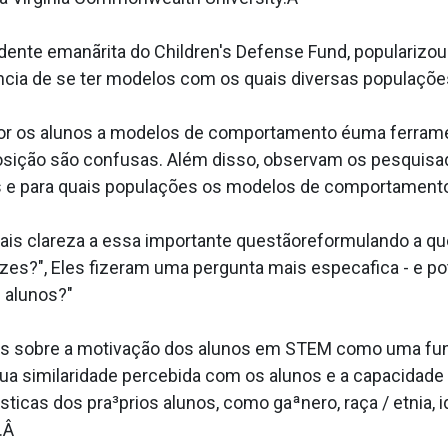
dente emanãrita do Children's Defense Fund, popularizo
¢ncia de se ter modelos com os quais diversas populaçõe
r os alunos a modelos de comportamento éuma ferrament
osição são confusas. Além disso, observam os pesquisa
 e para quais populações os modelos de comportamento
ais clareza a essa importante questãoreformulando a qu
zes?", Eles fizeram uma pergunta mais especa­fica - e po
 alunos?"
dos sobre a motivação dos alunos em STEM como uma funç
ua similaridade percebida com os alunos e a capacidade
icas dos pra³prios alunos, como gaªnero, raça / etnia,
o.Â