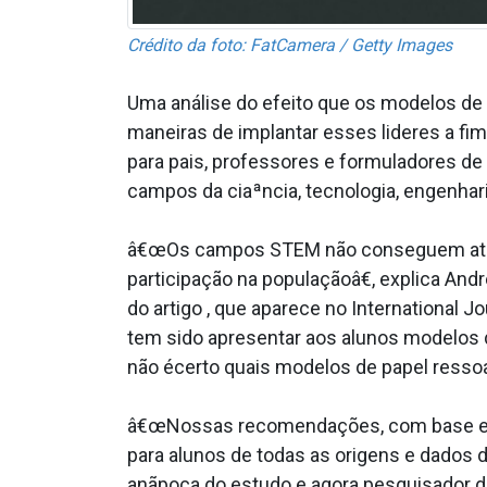
Crédito da foto: FatCamera / Getty Images
Uma análise do efeito que os modelos de
maneiras de implantar esses lideres a f
para pais, professores e formuladores d
campos da ciaªncia, tecnologia, engenha
â€œOs campos STEM não conseguem atrair
participação na populaçãoâ€, explica And
do artigo , que aparece no International 
tem sido apresentar aos alunos modelos
não écerto quais modelos de papel resso
â€œNossas recomendações, com base em 
para alunos de todas as origens e dados 
anãpoca do estudo e agora pesquisador d