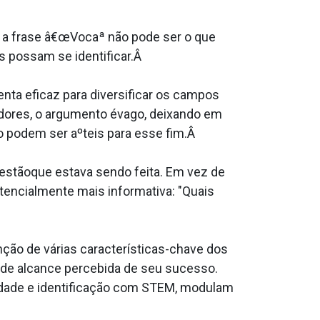
u a frase â€œVocaª não pode ser o que
s possam se identificar.Â
a eficaz para diversificar os campos
dores, o argumento évago, deixando em
 podem ser aºteis para esse fim.Â
estãoque estava sendo feita. Em vez de
tencialmente mais informativa: "Quais
ão de várias caracterí­sticas-chave dos
 de alcance percebida de seu sucesso.
 idade e identificação com STEM, modulam