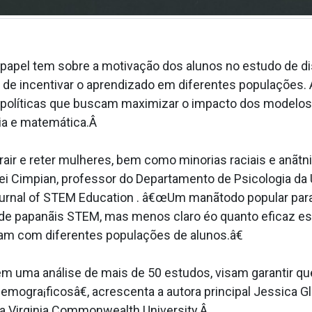
 papel tem sobre a motivação dos alunos no estudo de d
im de incentivar o aprendizado em diferentes populaçõ
e políticas que buscam maximizar o impacto dos modelo
ria e matemática.Â
 e reter mulheres, bem como minorias raciais e anãtn
rei Cimpian, professor do Departamento de Psicologia da 
Journal of STEM Education . â€œUm manãtodo popular para
 de papanãis STEM, mas menos claro éo quanto eficaz 
am com diferentes populações de alunos.â€
uma análise de mais de 50 estudos, visam garantir q
demogra¡ficosâ€, acrescenta a autora principal Jessica 
a Virginia Commonwealth University.Â