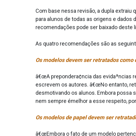
Com base nessa revisão, a dupla extraiu
para alunos de todas as origens e dados d
recomendações pode ser baixado deste li
As quatro recomendações são as seguint
Os modelos devem ser retratados como
â€œA prepondera¢ncia das evidaªncias r
escrevem os autores. â€œNo entanto, retr
desmotivando os alunos. Embora possa se
nem sempre émelhor a esse respeito, porqu
Os modelos de papel devem ser retratad
â€œEmbora o fato de um modelo pertencer