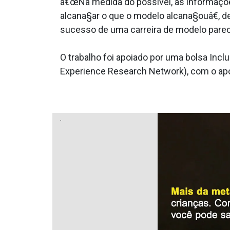
â€œNa medida do possí­vel, as informa
alcana§ar o que o modelo alcana§ouâ€, 
sucesso de uma carreira de modelo parece 
O trabalho foi apoiado por uma bolsa Inc
Experience Research Network), com o apoi
.