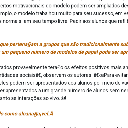
eitos motivacionais do modelo podem ser ampliados des
mplo, o modelo trabalhou muito para seu sucesso, em vez
s normais' em seu tempo livre. Pedir aos alunos que re
l que pertena§am a grupos que são tradicionalmente s
 um pequeno número de modelos de papel pode ser apr
dos provavelmente tera£o os efeitos positivos mais am
idades sociaisâ€, observam os autores. â€œPara evitar
 eles podem ser apresentados aos alunos por meio de va
ser apresentados a um grande número de alunos sem nen
to as interações ao vivo. â€
do como alcana§a¡vel.Â