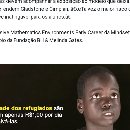
ções devem acompanhar a exposição ao modelo que deix
defendem Gladstone e Cimpian. â€œTalvez o maior risco 
inatinga­vel para os alunos.â€
lusive Mathematics Environments Early Career da Mindse
o da Fundação Bill & Melinda Gates.