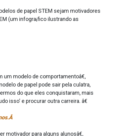
 modelos de papel STEM sejam motivadores
EM (um infogra¡fico ilustrando as
em um modelo de comportamentoâ€,
delo de papel pode sair pela culatra,
termos do que eles conquistaram, mais
 isso' e procurar outra carreira. â€
unos.Â
r motivador para alguns alunosâ€,