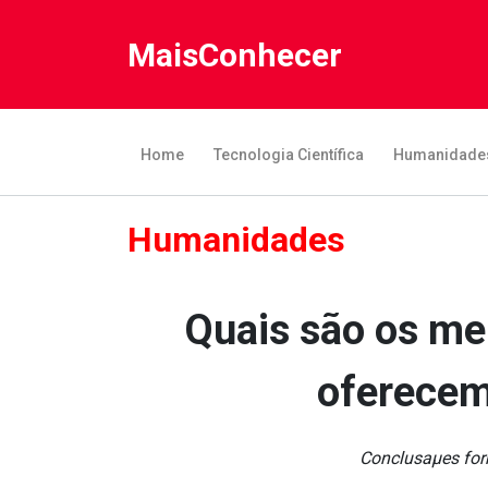
MaisConhecer
Home
Tecnologia Científica
Humanidade
Humanidades
Quais são os m
oferecem
Conclusaµes forn