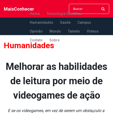
MaisConhecer
Home
Tecnologia Científica
Humanidades
Saúde
Campus
MaisConhecer
Opinião
Mundo
Talento
Vídeos
Contato
Sobre
Humanidades
Melhorar as habilidades
de leitura por meio de
videogames de ação
E se os videogames, em vez de serem um obsta¡culo a