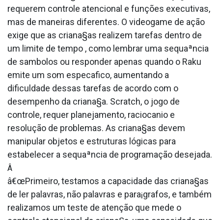
requerem controle atencional e funções executivas,
mas de maneiras diferentes. O videogame de ação
exige que as criana§as realizem tarefas dentro de
um limite de tempo , como lembrar uma sequaªncia
de sa­mbolos ou responder apenas quando o Raku
emite um som especa­fico, aumentando a
dificuldade dessas tarefas de acordo com o
desempenho da criana§a. Scratch, o jogo de
controle, requer planejamento, racioca­nio e
resolução de problemas. As criana§as devem
manipular objetos e estruturas lógicas para
estabelecer a sequaªncia de programação desejada.
Â
â€œPrimeiro, testamos a capacidade das criana§as
de ler palavras, não palavras e para¡grafos, e também
realizamos um teste de atenção que mede o