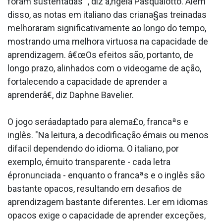
foram sustentadas ", diz a‚ngela Pasqualotto. Além
disso, as notas em italiano das criana§as treinadas
melhoraram significativamente ao longo do tempo,
mostrando uma melhora virtuosa na capacidade de
aprendizagem. â€œOs efeitos são, portanto, de
longo prazo, alinhados com o videogame de ação,
fortalecendo a capacidade de aprender a
aprenderâ€, diz Daphne Bavelier.
O jogo seráadaptado para alema£o, francaªs e
inglês. "Na leitura, a decodificação émais ou menos
difa­cil dependendo do idioma. O italiano, por
exemplo, émuito transparente - cada letra
épronunciada - enquanto o francaªs e o inglês são
bastante opacos, resultando em desafios de
aprendizagem bastante diferentes. Ler em idiomas
opacos exige o capacidade de aprender exceções,