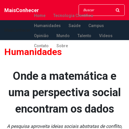
MaisConhecer
Home
Tecnologia Científica
Humanidades
Saúde
Campus
MaisConhecer
Opinião
Mundo
Talento
Vídeos
Contato
Sobre
Humanidades
Onde a matemática e
uma perspectiva social
encontram os dados
A pesquisa aproveita ideias sociais abstratas de conflito,