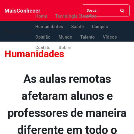
MaisConhecer
Home
Tecnologia Científica
Humanidades
Saúde
Campus
MaisConhecer
Opinião
Mundo
Talento
Vídeos
Contato
Sobre
Humanidades
As aulas remotas
afetaram alunos e
professores de maneira
diferente em todo o